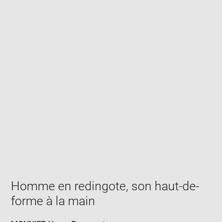
Enlarge
image
in
new
window
Homme en redingote, son haut-de-
forme à la main