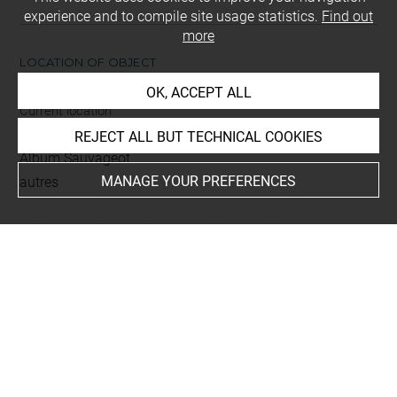
experience and to compile site usage statistics.
Find out
more
LOCATION OF OBJECT
OK, ACCEPT ALL
Current location
Réserve des grands albums
REJECT ALL BUT TECHNICAL COOKIES
Album Sauvageot
MANAGE YOUR PREFERENCES
autres
This artwork is on view by appointment in the reference
room for prints and drawings
Last updated on 11.06.2025
The contents of this entry do not necessarily take
account of the latest data.
Permalink:
https://collections.louvre.fr/ark:/53355/cl0206