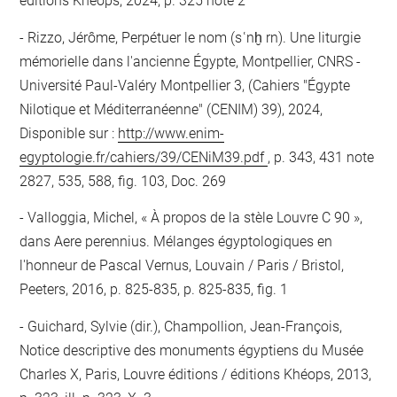
éditions Khéops, 2024, p. 325 note 2
Rizzo, Jérôme, Perpétuer le nom (sʿnḫ rn). Une liturgie
mémorielle dans l'ancienne Égypte, Montpellier, CNRS -
Université Paul-Valéry Montpellier 3, (Cahiers "Égypte
Nilotique et Méditerranéenne" (CENIM) 39), 2024,
Disponible sur :
http://www.enim-
egyptologie.fr/cahiers/39/CENiM39.pdf
, p. 343, 431 note
2827, 535, 588, fig. 103, Doc. 269
Valloggia, Michel, « À propos de la stèle Louvre C 90 »,
dans Aere perennius. Mélanges égyptologiques en
l'honneur de Pascal Vernus, Louvain / Paris / Bristol,
Peeters, 2016, p. 825-835, p. 825-835, fig. 1
Guichard, Sylvie (dir.), Champollion, Jean-François,
Notice descriptive des monuments égyptiens du Musée
Charles X, Paris, Louvre éditions / éditions Khéops, 2013,