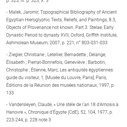
p. 323, ill. p. 323, X. 3
Malek, Jaromir, Topographical Bibliography of Ancient
Egyptian Hieroglyphic Texts, Reliefs, and Paintings, 8.3,
Objects of Provenance not known. Part 3. Stelae, Early
Dynastic Period to dynasty XVII, Oxford, Griffith Institute,
Ashmolean Museum, 2007, p. 221, n° 803-031-033
Ziegler, Christiane ; Letellier, Bernadette ; Delange,
Élisabeth ; Pierrat-Bonnefois, Geneviève ; Barbotin,
Christophe ; Étienne, Marc, Les antiquités égyptiennes:
guide du visiteur, 1, [Musée du Louvre, Paris], Paris,
Éditions de la Réunion des musées nationaux, 1997, p.
133
Vandersleyen, Claude, « Une stèle de l'an 18 d'Amosis à
Hanovre », Chronique d'Égypte (CdE), 52, 104, 1977, p.
223-244, p. 228 note 3