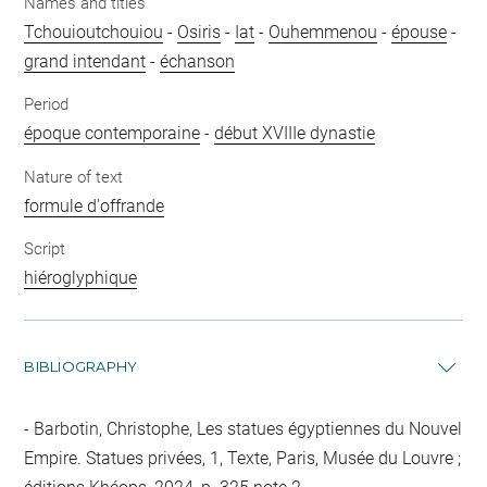
Names and titles
Tchouioutchouiou
-
Osiris
-
Iat
-
Ouhemmenou
-
épouse
-
grand intendant
-
échanson
Period
époque contemporaine
-
début XVIIIe dynastie
Nature of text
formule d'offrande
Script
hiéroglyphique
BIBLIOGRAPHY
Barbotin, Christophe, Les statues égyptiennes du Nouvel
Empire. Statues privées, 1, Texte, Paris, Musée du Louvre ;