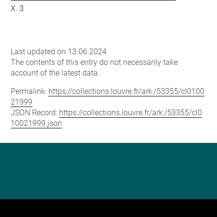
X. 3
Last updated on 13.06.2024
The contents of this entry do not necessarily take
account of the latest data.
Permalink:
https://collections.louvre.fr/ark:/53355/cl0100
21999
JSON Record:
https://collections.louvre.fr/ark:/53355/cl0
10021999.json