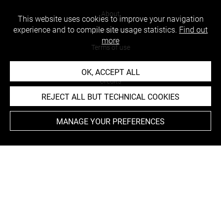
About
This website uses cookies to improve your navigation
experience and to compile site usage statistics.
Find out
Contact Us
more
Terms of use
Cookies
OK, ACCEPT ALL
Credits
REJECT ALL BUT TECHNICAL COOKIES
Accessibility : non compliant
MANAGE YOUR PREFERENCES