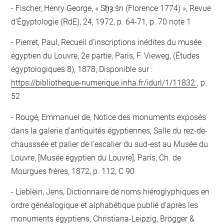
Fischer, Henry George, « Sḫȝ.śn (Florence 1774) », Revue
d'Égyptologie (RdE), 24, 1972, p. 64-71, p. 70 note 1
Pierret, Paul, Recueil d’inscriptions inédites du musée
égyptien du Louvre, 2e partie, Paris, F. Vieweg, (Études
égyptologiques 8), 1878, Disponible sur :
https://bibliotheque-numerique.inha.fr/idurl/1/11832
, p.
52
Rougé, Emmanuel de, Notice des monuments exposés
dans la galerie d'antiquités égyptiennes, Salle du rez-de-
chausssée et palier de l'escalier du sud-est au Musée du
Louvre, [Musée égyptien du Louvre], Paris, Ch. de
Mourgues frères, 1872, p. 112, C 90
Lieblein, Jens, Dictionnaire de noms hiéroglyphiques en
ordre généalogique et alphabétique publié d'après les
monuments égyptiens, Christiana-Leipzig, Brögger &