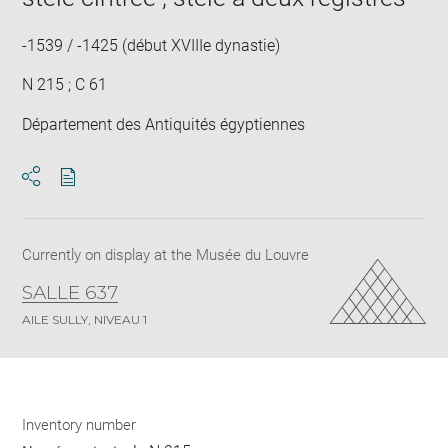
new
win
-1539 / -1425 (début XVIIIe dynastie)
N 215 ; C 61
Département des Antiquités égyptiennes
Download
Share
pdf
Currently on display at the Musée du Louvre
SALLE 637
AILE SULLY, NIVEAU 1
Inventory number