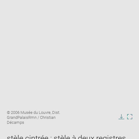
Enlarge
Image
© 2006 Musée du Louvre, Dist.
image
caption:
GrandPalaisRmn / Christian
in
Downlo
Enla
Décamps
new
image
ima
window
in
stèle cintrée ; stèle à deux registres