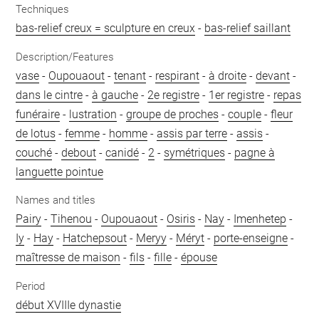
Techniques
bas-relief creux = sculpture en creux
-
bas-relief saillant
Description/Features
vase
-
Oupouaout
-
tenant
-
respirant
-
à droite
-
devant
-
dans le cintre
-
à gauche
-
2e registre
-
1er registre
-
repas
funéraire
-
lustration
-
groupe de proches
-
couple
-
fleur
de lotus
-
femme
-
homme
-
assis par terre
-
assis
-
couché
-
debout
-
canidé
-
2
-
symétriques
-
pagne à
languette pointue
Names and titles
Pairy
-
Tihenou
-
Oupouaout
-
Osiris
-
Nay
-
Imenhetep
-
Iy
-
Hay
-
Hatchepsout
-
Meryy
-
Méryt
-
porte-enseigne
-
maîtresse de maison
-
fils
-
fille
-
épouse
Period
début XVIIIe dynastie