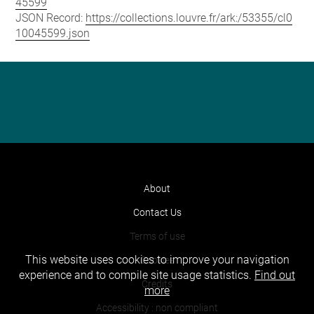
45599
JSON Record:
https://collections.louvre.fr/ark:/53355/cl0
10045599.json
About
Contact Us
Terms of use
This website uses cookies to improve your navigation
Cookies
experience and to compile site usage statistics.
Find out
Credits
more
Accessibility : non compliant