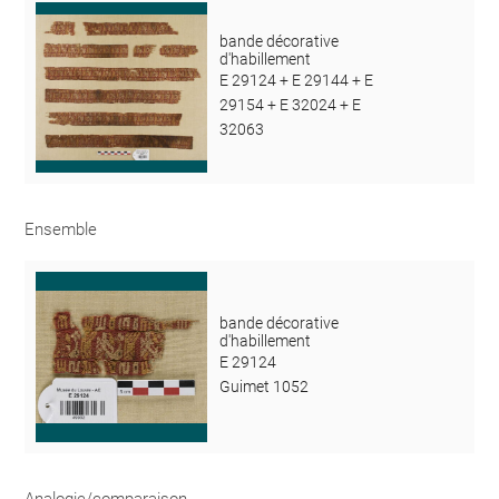
bande décorative
d'habillement
E 29124 + E 29144 + E
29154 + E 32024 + E
32063
Ensemble
bande décorative
d'habillement
E 29124
Guimet 1052
Analogie/comparaison