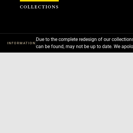
Cookies management panel
Due to the complete redesign of our collectio
INFORMATION
can be found, may not be up to date. We apolo
Download
Next
Previous