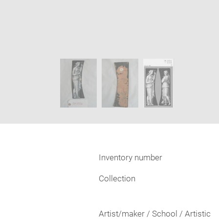
Enlarge
image
Image
in
caption:
new
SKIP IMAGE CAROUSEL
window
Inventory number
Collection
Artist/maker / School / Artistic