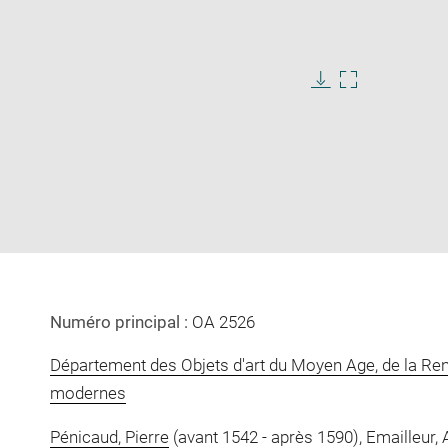
Download
Enlarge
image
image
in
new
window
Numéro principal :
OA 2526
Département des Objets d'art du Moyen Age, de la Re
modernes
Pénicaud, Pierre
(avant 1542 - après 1590), Emailleur, 