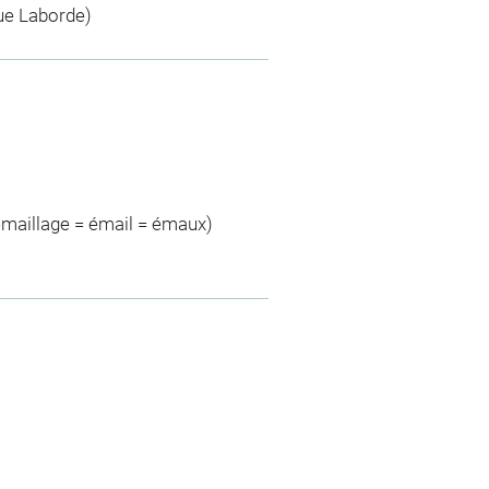
gue Laborde)
émaillage = émail = émaux)