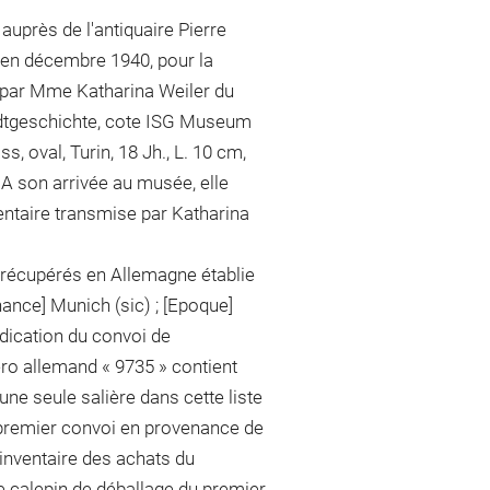
uprès de l'antiquaire Pierre
 en décembre 1940, pour la
par Mme Katharina Weiler du
tadtgeschichte, cote ISG Museum
s, oval, Turin, 18 Jh., L. 10 cm,
 A son arrivée au musée, elle
nventaire transmise par Katharina
rt récupérés en Allemagne établie
enance] Munich (sic) ; [Epoque]
indication du convoi de
ro allemand « 9735 » contient
'une seule salière dans cette liste
 premier convoi en provenance de
'inventaire des achats du
e calepin de déballage du premier