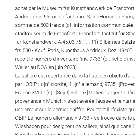
achat par le Museum für Kunsthandwerk de Francfort a
Andrieux sis 66 rue du faubourg Saint-Honoré à Paris,
somme de 500 francs (cf. information communiquée 
stadtmuseum de Francfort : Francfort, Institut für S
für Kunshandwerk, A.45.03:76 : "... 11) Silbernes Salzfas
frs 500 - Kauf. Paris, Kunsthaus Andrieux, Dez. 1940").
reçoit le numéro d'inventaire "inv. 9733" (cf. fiche d'i
Weiler au DOA en juin 2023).
La salière est répertoriée dans la liste des objets d'a
par l'OBIP : « [n° d'ordre] 4 ; [n° allemand] 9735 ; [Prov
France XVIIIe (s) ; [Sujet] Salière [Matière] argent ». L'
provenance « Munich » s'est avérée fausse et le numé
une erreur sur le dernier chiffre. Pourtant il n'existe qu
OBIP. Le numéro allemand « 9733 » se trouve dans le
Wiesbaden pour désigner une salière, ainsi que dans l
Kunsthandwerk de Francfort. - La salière figure dans l