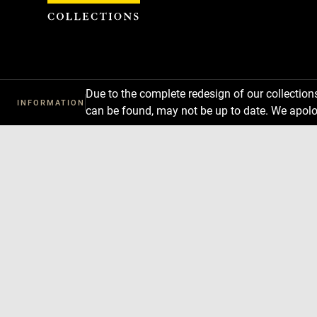
Cookies management panel
Due to the complete redesign of our collectio
INFORMATION
can be found, may not be up to date. We apolo
Download
Next
Previous