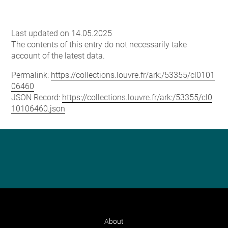
Last updated on 14.05.2025
The contents of this entry do not necessarily take
account of the latest data.
Permalink:
https://collections.louvre.fr/ark:/53355/cl0101
06460
JSON Record:
https://collections.louvre.fr/ark:/53355/cl0
10106460.json
About