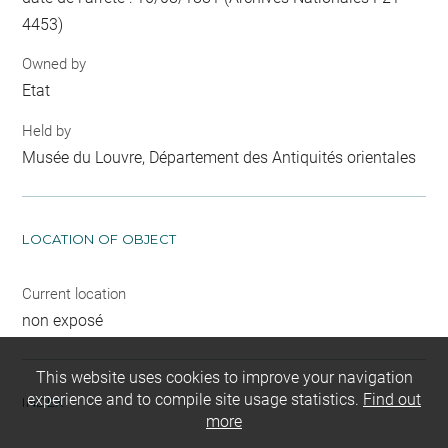
4453)
Owned by
Etat
Held by
Musée du Louvre, Département des Antiquités orientales
LOCATION OF OBJECT
Current location
non exposé
This website uses cookies to improve your navigation
experience and to compile site usage statistics.
Find out
INDEX
more