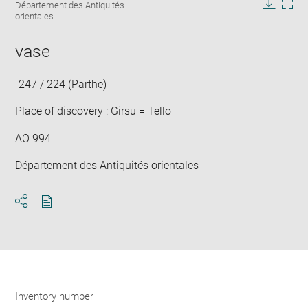
caption:
Département des Antiquités
in
Downlo
Enla
orientales
new
image
ima
window
in
vase
new
win
-247 / 224 (Parthe)
Place of discovery : Girsu = Tello
AO 994
Département des Antiquités orientales
Download
Share
pdf
Inventory number