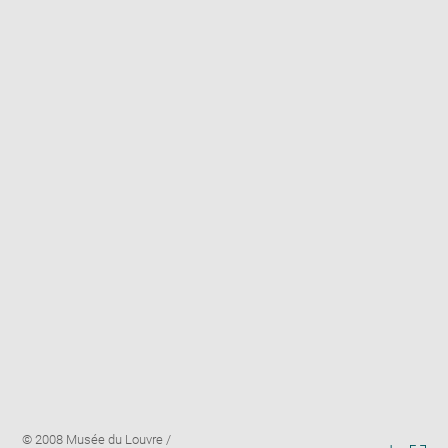
Enlarge
Image
© 2008 Musée du Louvre /
image