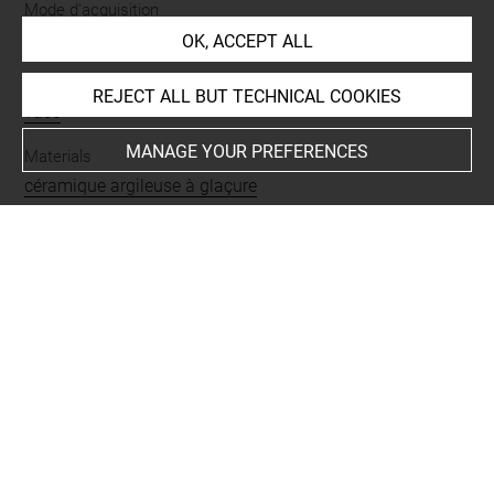
Mode d'acquisition
achat après fouilles
OK, ACCEPT ALL
Name
REJECT ALL BUT TECHNICAL COOKIES
vase
MANAGE YOUR PREFERENCES
Materials
céramique argileuse à glaçure
Techniques
glaçuré
-
incisé
-
tourné
Description/Features
vase fermé
Places
Girsu = Tello
Last updated on 15.05.2026