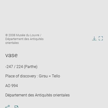
Enlarge
Image
© 2008 Musée du Louvre /
image
caption:
Département des Antiquités
in
Downlo
Enla
orientales
new
image
ima
window
in
vase
new
win
-247 / 224 (Parthe)
Place of discovery : Girsu = Tello
AO 994
Département des Antiquités orientales