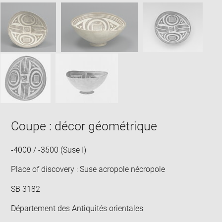
SKIP IMAGE CAROUSEL
in
new
win
Coupe : décor géométrique
-4000 / -3500 (Suse I)
Place of discovery : Suse acropole nécropole
SB 3182
Département des Antiquités orientales