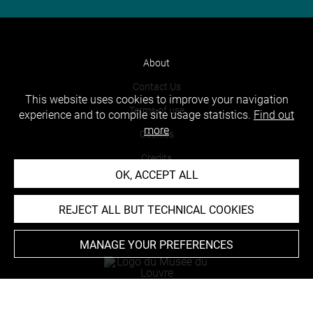
About
Contact Us
This website uses cookies to improve your navigation
Terms of use
experience and to compile site usage statistics.
Find out
more
Cookies
Credits
OK, ACCEPT ALL
Accessibility : non compliant
REJECT ALL BUT TECHNICAL COOKIES
MANAGE YOUR PREFERENCES