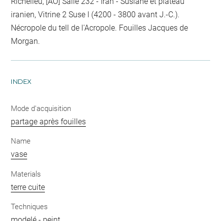
Richelieu, [AO] Salle 232 - Iran - Susiane et plateau
iranien, Vitrine 2 Suse I (4200 - 3800 avant J.-C.).
Nécropole du tell de l'Acropole. Fouilles Jacques de
Morgan.
INDEX
Mode d'acquisition
partage après fouilles
Name
vase
Materials
terre cuite
Techniques
modelé
-
peint