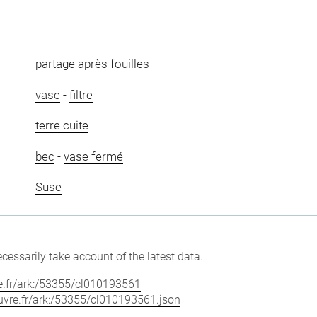
partage après fouilles
vase
-
filtre
terre cuite
bec
-
vase fermé
Suse
cessarily take account of the latest data.
vre.fr/ark:/53355/cl010193561
louvre.fr/ark:/53355/cl010193561.json