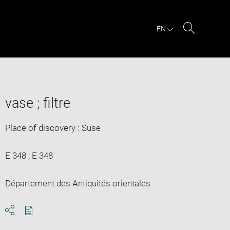
EN
Search
vase ; filtre
Place of discovery : Suse
E 348 ; E 348
Département des Antiquités orientales
Download
Share
pdf