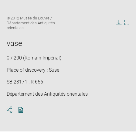
Enlarge
Image
© 2012 Musée du Louvre /
image
caption:
Département des Antiquités
in
Downlo
Enla
orientales
new
image
ima
window
in
vase
new
win
0 / 200 (Romain Impérial)
Place of discovery : Suse
SB 23171 ; R 656
Département des Antiquités orientales
Download
Share
pdf