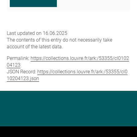
Last updated on 16.06.2025
The contents of this entry do not necessarily take
account of the latest data.
Permalink:
https://collections.louvre.fr/ark:/53355/cl0102
04123
JSON Record:
https://collections.louvre.fr/ark:/53355/cl0
10204123.json