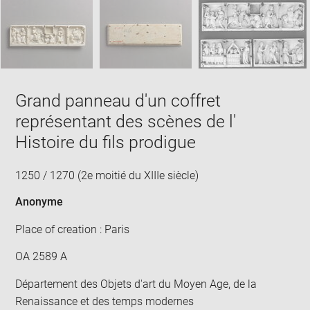
SKIP IMAGE CAROUSEL
in
new
win
Grand panneau d'un coffret
représentant des scènes de l'
Histoire du fils prodigue
1250 / 1270 (2e moitié du XIIIe siècle)
Anonyme
Place of creation : Paris
OA 2589 A
Département des Objets d'art du Moyen Age, de la
Renaissance et des temps modernes