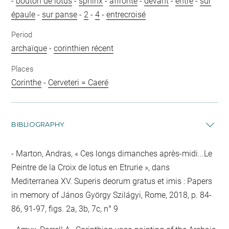
-
bouton de lotus
-
sphinx
-
affronté
-
devant
-
entre
-
sur
épaule
-
sur panse
-
2
-
4
-
entrecroisé
Period
archaïque
-
corinthien récent
Places
Corinthe
-
Cerveteri = Caeré
BIBLIOGRAPHY
Marton, Andras, « Ces longs dimanches après-midi...Le
Peintre de la Croix de lotus en Etrurie », dans
Mediterranea XV. Superis deorum gratus et imis : Papers
in memory of János György Szilágyi, Rome, 2018, p. 84-
86, 91-97, figs. 2a, 3b, 7c, n° 9