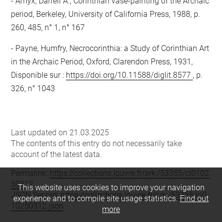
Amyx, Darrell A., Corinthian vase-painting of the Archaic
period, Berkeley, University of California Press, 1988, p.
260, 485, n° 1, n° 167
Payne, Humfry, Necrocorinthia: a Study of Corinthian Art
in the Archaic Period, Oxford, Clarendon Press, 1931,
Disponible sur :
https://doi.org/10.11588/diglit.8577
, p.
326, n° 1043
Last updated on 21.03.2025
The contents of this entry do not necessarily take
account of the latest data.
Permalink:
https://collections.louvre.fr/ark:/53355/cl0102
50312
This website uses cookies to improve your navigation
JSON Record:
https://collections.louvre.fr/ark:/53355/cl0
experience and to compile site usage statistics.
Find out
10250312.json
more