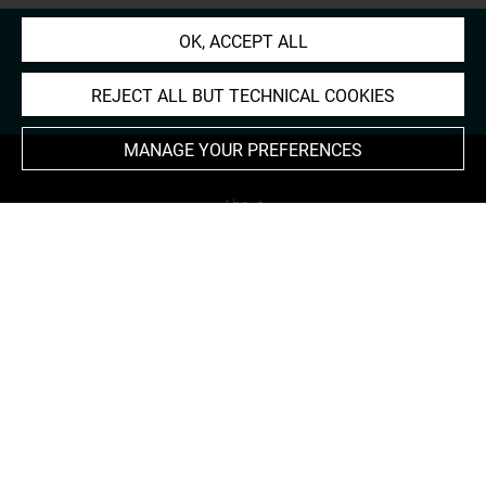
OK, ACCEPT ALL
REJECT ALL BUT TECHNICAL COOKIES
MANAGE YOUR PREFERENCES
About
Contact Us
Terms of use
Cookies
Credits
Accessibility : non compliant