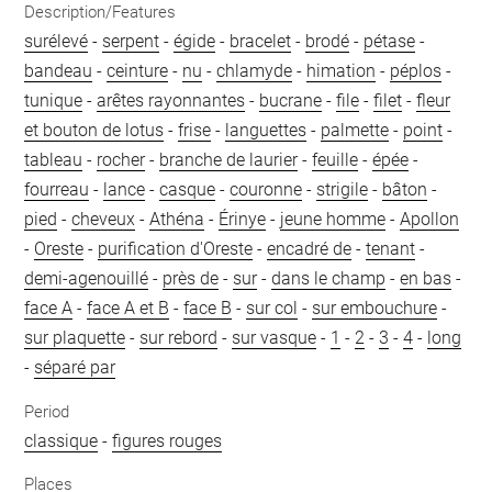
Description/Features
surélevé
-
serpent
-
égide
-
bracelet
-
brodé
-
pétase
-
bandeau
-
ceinture
-
nu
-
chlamyde
-
himation
-
péplos
-
tunique
-
arêtes rayonnantes
-
bucrane
-
file
-
filet
-
fleur
et bouton de lotus
-
frise
-
languettes
-
palmette
-
point
-
tableau
-
rocher
-
branche de laurier
-
feuille
-
épée
-
fourreau
-
lance
-
casque
-
couronne
-
strigile
-
bâton
-
pied
-
cheveux
-
Athéna
-
Érinye
-
jeune homme
-
Apollon
-
Oreste
-
purification d'Oreste
-
encadré de
-
tenant
-
demi-agenouillé
-
près de
-
sur
-
dans le champ
-
en bas
-
face A
-
face A et B
-
face B
-
sur col
-
sur embouchure
-
sur plaquette
-
sur rebord
-
sur vasque
-
1
-
2
-
3
-
4
-
long
-
séparé par
Period
classique
-
figures rouges
Places