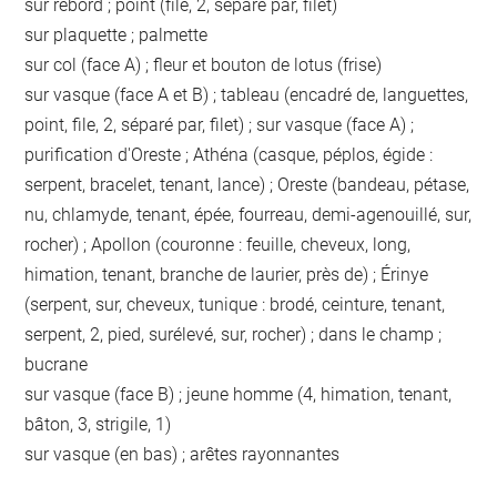
sur rebord ; point (file, 2, séparé par, filet)
sur plaquette ; palmette
sur col (face A) ; fleur et bouton de lotus (frise)
sur vasque (face A et B) ; tableau (encadré de, languettes,
point, file, 2, séparé par, filet) ; sur vasque (face A) ;
purification d'Oreste ; Athéna (casque, péplos, égide :
serpent, bracelet, tenant, lance) ; Oreste (bandeau, pétase,
nu, chlamyde, tenant, épée, fourreau, demi-agenouillé, sur,
rocher) ; Apollon (couronne : feuille, cheveux, long,
himation, tenant, branche de laurier, près de) ; Érinye
(serpent, sur, cheveux, tunique : brodé, ceinture, tenant,
serpent, 2, pied, surélevé, sur, rocher) ; dans le champ ;
bucrane
sur vasque (face B) ; jeune homme (4, himation, tenant,
bâton, 3, strigile, 1)
sur vasque (en bas) ; arêtes rayonnantes