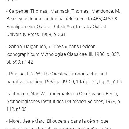
Carpenter, Thomas ; Mannack, Thomas ; Mendonca, M.,
Beazley addenda : additional references to ABV, ARV² &
Paralipomena, Oxford, British Academy by Oxford
University Press, 1989, p. 331
Sarian, Haiganuch, « Erinys », dans Lexicon
Iconographicum Mythologiae Classicae, III, 1986, p. 832,
pl. 599, n° 42
Prag, A. J. N. W., The Oresteia : iconographic and
narrative tradition, 1985, p. 49, 50, 145, pl. 31, fig. A, n° E6
Johnston, Alan W., Trademarks on Greek vases, Berlin,
Archäologisches Institut des Deutschen Reiches, 1979, p.
112, n° 33
Moret, Jean-Marc, L'Ilioupersis dans la céramique
italiote : les mythes et leur expression figurée au IVe