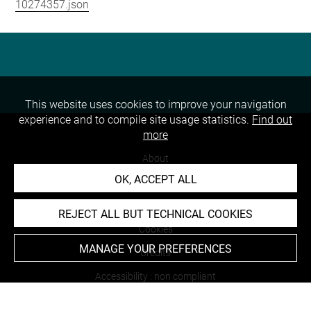
10274357.json
This website uses cookies to improve your navigation
experience and to compile site usage statistics.
Find out
more
About
OK, ACCEPT ALL
Contact Us
Terms of use
REJECT ALL BUT TECHNICAL COOKIES
Cookies
MANAGE YOUR PREFERENCES
Credits
Accessibility : non compliant