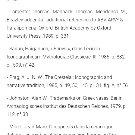
Carpenter, Thomas ; Mannack, Thomas ; Mendonca, M.,
Beazley addenda : additional references to ABV, ARV² &
Paralipomena, Oxford, British Academy by Oxford
University Press, 1989, p. 331
Sarian, Haiganuch, « Erinys », dans Lexicon
Iconographicum Mythologiae Classicae, III, 1986, p. 832,
pl. 599, n° 42
Prag, A. J. N. W., The Oresteia : iconographic and
narrative tradition, 1985, p. 49, 50, 145, pl. 31, fig. A, n° E6
Johnston, Alan W., Trademarks on Greek vases, Berlin,
Archäologisches Institut des Deutschen Reiches, 1979, p.
112, n° 33
Moret, Jean-Marc, L'Ilioupersis dans la céramique
italiote : les mythes et leur expression figurée au IVe