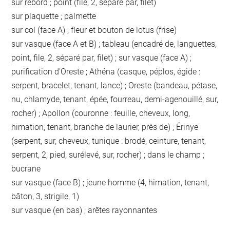
sur rebord ; point (file, 2, séparé par, filet)
sur plaquette ; palmette
sur col (face A) ; fleur et bouton de lotus (frise)
sur vasque (face A et B) ; tableau (encadré de, languettes,
point, file, 2, séparé par, filet) ; sur vasque (face A) ;
purification d'Oreste ; Athéna (casque, péplos, égide :
serpent, bracelet, tenant, lance) ; Oreste (bandeau, pétase,
nu, chlamyde, tenant, épée, fourreau, demi-agenouillé, sur,
rocher) ; Apollon (couronne : feuille, cheveux, long,
himation, tenant, branche de laurier, près de) ; Érinye
(serpent, sur, cheveux, tunique : brodé, ceinture, tenant,
serpent, 2, pied, surélevé, sur, rocher) ; dans le champ ;
bucrane
sur vasque (face B) ; jeune homme (4, himation, tenant,
bâton, 3, strigile, 1)
sur vasque (en bas) ; arêtes rayonnantes