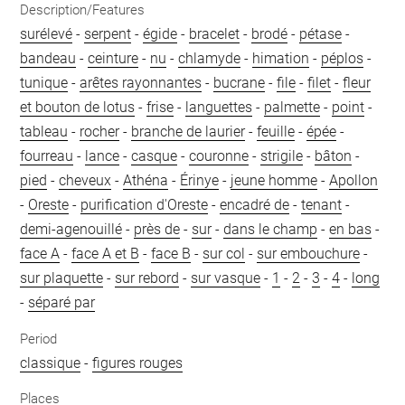
Description/Features
surélevé
-
serpent
-
égide
-
bracelet
-
brodé
-
pétase
-
bandeau
-
ceinture
-
nu
-
chlamyde
-
himation
-
péplos
-
tunique
-
arêtes rayonnantes
-
bucrane
-
file
-
filet
-
fleur
et bouton de lotus
-
frise
-
languettes
-
palmette
-
point
-
tableau
-
rocher
-
branche de laurier
-
feuille
-
épée
-
fourreau
-
lance
-
casque
-
couronne
-
strigile
-
bâton
-
pied
-
cheveux
-
Athéna
-
Érinye
-
jeune homme
-
Apollon
-
Oreste
-
purification d'Oreste
-
encadré de
-
tenant
-
demi-agenouillé
-
près de
-
sur
-
dans le champ
-
en bas
-
face A
-
face A et B
-
face B
-
sur col
-
sur embouchure
-
sur plaquette
-
sur rebord
-
sur vasque
-
1
-
2
-
3
-
4
-
long
-
séparé par
Period
classique
-
figures rouges
Places