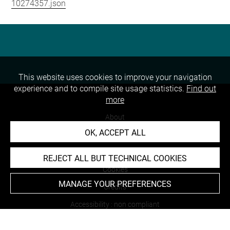
10274357.json
This website uses cookies to improve your navigation
experience and to compile site usage statistics.
Find out
more
About
OK, ACCEPT ALL
Contact Us
Terms of use
REJECT ALL BUT TECHNICAL COOKIES
Cookies
MANAGE YOUR PREFERENCES
Credits
Accessibility : non compliant