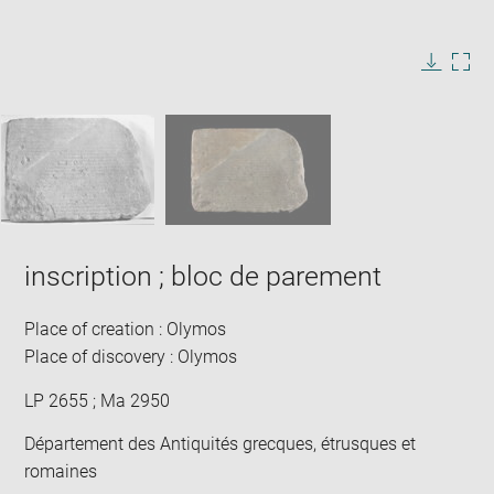
Enlarge
image
in
Image
Downlo
Enla
new
caption:
image
ima
window
SKIP IMAGE CAROUSEL
in
new
win
inscription ; bloc de parement
Place of creation : Olymos
Place of discovery : Olymos
LP 2655 ; Ma 2950
Département des Antiquités grecques, étrusques et
romaines