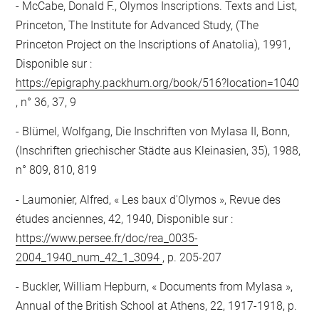
McCabe, Donald F., Olymos Inscriptions. Texts and List,
Princeton, The Institute for Advanced Study, (The
Princeton Project on the Inscriptions of Anatolia), 1991,
Disponible sur :
https://epigraphy.packhum.org/book/516?location=1040
, n° 36, 37, 9
Blümel, Wolfgang, Die Inschriften von Mylasa II, Bonn,
(Inschriften griechischer Städte aus Kleinasien, 35), 1988,
n° 809, 810, 819
Laumonier, Alfred, « Les baux d'Olymos », Revue des
études anciennes, 42, 1940, Disponible sur :
https://www.persee.fr/doc/rea_0035-
2004_1940_num_42_1_3094
, p. 205-207
Buckler, William Hepburn, « Documents from Mylasa »,
Annual of the British School at Athens, 22, 1917-1918, p.