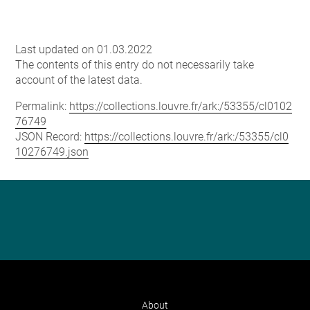
Last updated on 01.03.2022
The contents of this entry do not necessarily take
account of the latest data.
Permalink:
https://collections.louvre.fr/ark:/53355/cl0102
76749
JSON Record:
https://collections.louvre.fr/ark:/53355/cl0
10276749.json
About