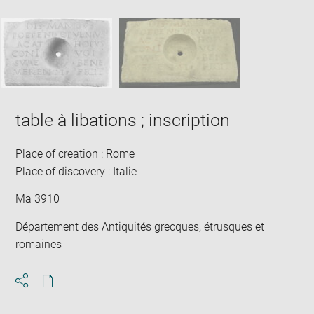
image
ima
window
SKIP IMAGE CAROUSEL
in
new
win
table à libations ; inscription
Place of creation : Rome
Place of discovery : Italie
Ma 3910
Département des Antiquités grecques, étrusques et
romaines
Download
Share
pdf