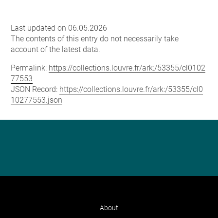
Last updated on 06.05.2026
The contents of this entry do not necessarily take
account of the latest data.
Permalink:
https://collections.louvre.fr/ark:/53355/cl0102
77553
JSON Record:
https://collections.louvre.fr/ark:/53355/cl0
10277553.json
About