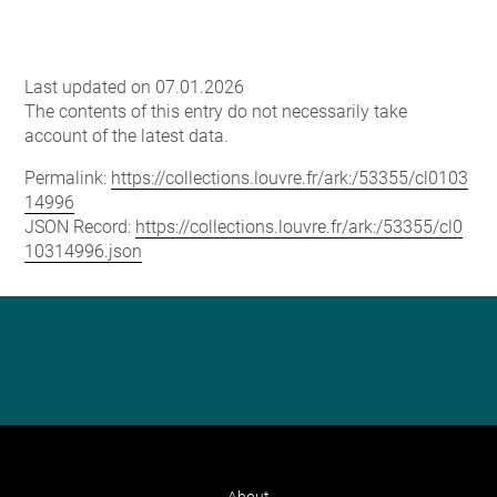
Last updated on 07.01.2026
The contents of this entry do not necessarily take
account of the latest data.
Permalink:
https://collections.louvre.fr/ark:/53355/cl0103
14996
JSON Record:
https://collections.louvre.fr/ark:/53355/cl0
10314996.json