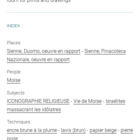
room for prints and drawings
INDEX
Places
Sienne, Duomo, oeuvre en rapport
-
Sienne, Pinacoteca
Nazionale, oeuvre en rapport
People
Moïse
Subjects
ICONOGRAPHIE RELIGIEUSE
-
Vie de Moïse
-
Israélites
massacrant les idôlatres
Techniques
encre brune à la plume
-
lavis (brun)
-
papier beige
-
pierre
noire