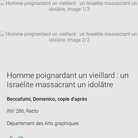
SKIP IMAGE CAROUSEL
in
new
win
Homme poignardant un vieillard : un
Israélite massacrant un idolâtre
Beccafumi, Domenico
, copie d'après
INV 286, Recto
Département des Arts graphiques