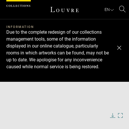
Cookies management panel
EN
Se
INFORMATION
Due to the complete redesign of our collections
management tools, some of the information
displayed in our online catalogue, particularly
rooms in which artworks can be found, may not be
up to date. We apologise for any inconvenience
caused while normal service is being restored.
Download
Next
Previous
Enlarge
image
in
Enlarge
new
image
window
in
Image
Downlo
Enla
caption:
new
image
ima
window