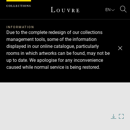
Cookies management panel
EN
Se
INFORMATION
Due to the complete redesign of our collections
management tools, some of the information
displayed in our online catalogue, particularly
rooms in which artworks can be found, may not be
up to date. We apologise for any inconvenience
caused while normal service is being restored.
Download
Next
Previous
Enlarge
image
in
Enlarge
new
image
window
in
Image
Downlo
Enla
caption:
new
image
ima
window