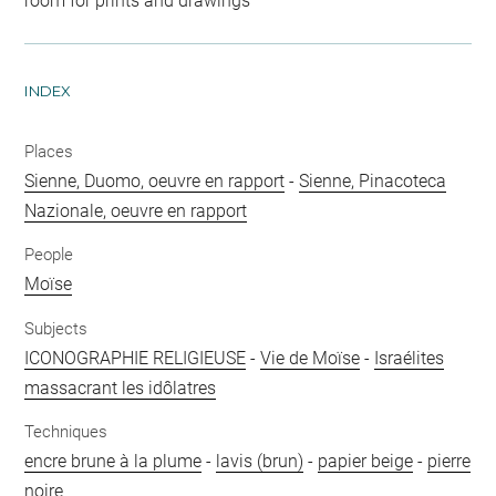
room for prints and drawings
INDEX
Places
Sienne, Duomo, oeuvre en rapport
-
Sienne, Pinacoteca
Nazionale, oeuvre en rapport
People
Moïse
Subjects
ICONOGRAPHIE RELIGIEUSE
-
Vie de Moïse
-
Israélites
massacrant les idôlatres
Techniques
encre brune à la plume
-
lavis (brun)
-
papier beige
-
pierre
noire