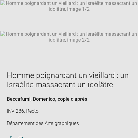
SKIP IMAGE CAROUSEL
in
new
win
Homme poignardant un vieillard : un
Israélite massacrant un idolâtre
Beccafumi, Domenico
, copie d'après
INV 286, Recto
Département des Arts graphiques