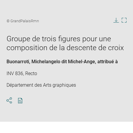
Enlarge
image
Image
© GrandPalaisRmn
in
caption:
Downlo
Enla
new
image
ima
window
Groupe de trois figures pour une
in
new
composition de la descente de croix
win
Buonarroti, Michelangelo dit Michel-Ange
, attribué à
INV 836, Recto
Département des Arts graphiques
Download
Share
pdf