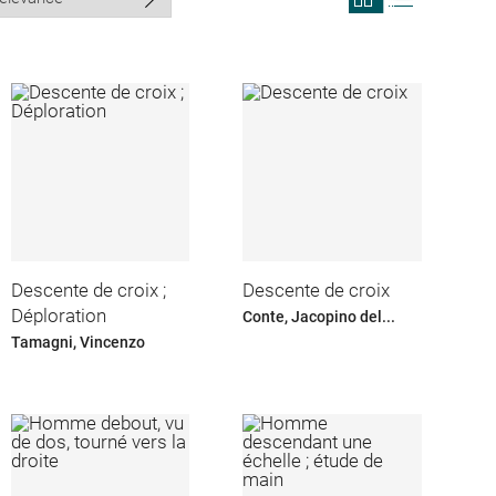
search
search
results
results
in
as
grid
list
format
Descente de croix ;
Descente de croix
Déploration
Conte, Jacopino del...
Tamagni, Vincenzo