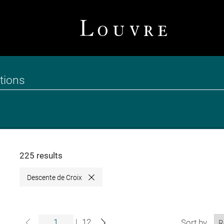
225 results
Descente de Croix
Close
|
12
Sort by