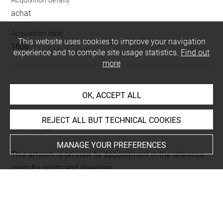
Acquisition details
achat
Acquisition date
This website uses cookies to improve your navigation
1806
experience and to compile site usage statistics.
Find out
more
LOCATION OF OBJECT
OK, ACCEPT ALL
Current location
REJECT ALL BUT TECHNICAL COOKIES
Petit format
MANAGE YOUR PREFERENCES
This artwork is on view by appointment in the reference
room for prints and drawings
INDEX