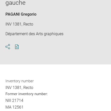
gauche
win
PAGANI Gregorio
INV 1381, Recto
Département des Arts graphiques
Download
Share
pdf
Inventory number
INV 1381, Recto
Former inventory number:
NIII 21714
MA 12561