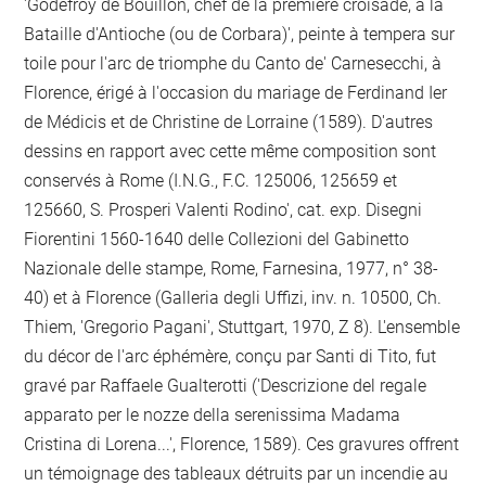
'Godefroy de Bouillon, chef de la première croisade, à la
Bataille d'Antioche (ou de Corbara)', peinte à tempera sur
toile pour l'arc de triomphe du Canto de' Carnesecchi, à
Florence, érigé à l'occasion du mariage de Ferdinand Ier
de Médicis et de Christine de Lorraine (1589). D'autres
dessins en rapport avec cette même composition sont
conservés à Rome (I.N.G., F.C. 125006, 125659 et
125660, S. Prosperi Valenti Rodino', cat. exp. Disegni
Fiorentini 1560-1640 delle Collezioni del Gabinetto
Nazionale delle stampe, Rome, Farnesina, 1977, n° 38-
40) et à Florence (Galleria degli Uffizi, inv. n. 10500, Ch.
Thiem, 'Gregorio Pagani', Stuttgart, 1970, Z 8). L'ensemble
du décor de l'arc éphémère, conçu par Santi di Tito, fut
gravé par Raffaele Gualterotti ('Descrizione del regale
apparato per le nozze della serenissima Madama
Cristina di Lorena...', Florence, 1589). Ces gravures offrent
un témoignage des tableaux détruits par un incendie au