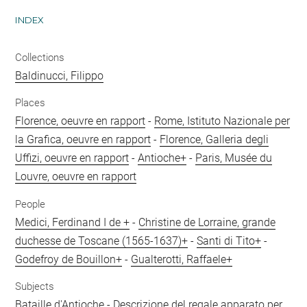
INDEX
Collections
Baldinucci, Filippo
Places
Florence, oeuvre en rapport
-
Rome, Istituto Nazionale per
la Grafica, oeuvre en rapport
-
Florence, Galleria degli
Uffizi, oeuvre en rapport
-
Antioche+
-
Paris, Musée du
Louvre, oeuvre en rapport
People
Medici, Ferdinand I de +
-
Christine de Lorraine, grande
duchesse de Toscane (1565-1637)+
-
Santi di Tito+
-
Godefroy de Bouillon+
-
Gualterotti, Raffaele+
Subjects
Bataille d'Antioche
-
Descrizione del regale apparato per