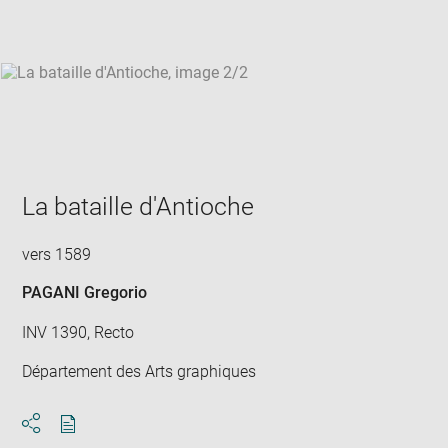
win
La bataille d'Antioche
vers 1589
PAGANI Gregorio
INV 1390, Recto
Département des Arts graphiques
Download
Share