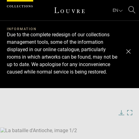
Cookies management panel
EN
Se
INFORMATION
Due to the complete redesign of our collections
management tools, some of the information
displayed in our online catalogue, particularly
rooms in which artworks can be found, may not be
up to date. We apologise for any inconvenience
caused while normal service is being restored.
Download
Next
Previous
Enlarge
image
Enlarge
in
image
new
in
Image
Downlo
Enla
caption:
window
new
image
ima
window
SKIP IMAGE CAROUSEL
in
new