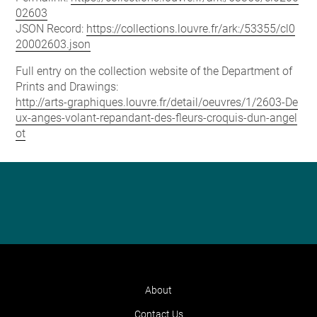
02603
JSON Record:
https://collections.louvre.fr/ark:/53355/cl0
20002603.json
Full entry on the collection website of the Department of
Prints and Drawings:
http://arts-graphiques.louvre.fr/detail/oeuvres/1/2603-De
ux-anges-volant-repandant-des-fleurs-croquis-dun-angel
ot
About
Contact Us