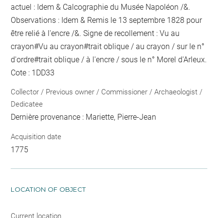
actuel : Idem & Calcographie du Musée Napoléon /&.
Observations : Idem &
Remis le 13 septembre 1828 pour
être relié
à l'encre
/&. Signe de recollement :
Vu
au
crayon
#
Vu
au crayon
#
trait oblique / au crayon / sur le n°
d'ordre
#
trait oblique / à l'encre / sous le n° Morel d'Arleux
.
Cote : 1DD33
Collector / Previous owner / Commissioner / Archaeologist /
Dedicatee
Dernière provenance : Mariette, Pierre-Jean
Acquisition date
1775
LOCATION OF OBJECT
Current location