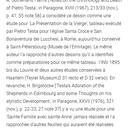
A. Sutherland Harris ['Notes on the Chronology and Death
of Pietro Testa', in Paragone, XVIII (1967), 213/33 (nov.),
p. 41, 55 note 56] a considéré ce dessin comme une
étude pour 'La Présentation de la Vierge', tableau exécuté
par Pietro Testa pour l'église Santa Croce e San
Bonaventura dei Lucchesi, à Rome, aujourd'hui conservé
à Saint-Pétersbourg (Musée de l'Ermitage). Le même
auteur l'a rapproché d'autres dessins qu'il a identifiés
comme préparatoires pour ce même tableau : l'INV 1895
bis du Louvre et deux autres études conservées à
Haarlem (Teyler Museum,D 31 recto et D 32 verso). En
revanche, H. Brigstocke ['Testa's Adoration of the
Shepherds in Edimbourg and some Thoughts on his
stylistic Development', in Paragone, XXVII (1976), 321
(nov.), p. 22-23, 27 note 37] y a vu une étude pour une
'Sainte Famille avec sainte Anne' jamais réalisée et l'a
rapprochée d'autres feuilles qui auraient été réalisées