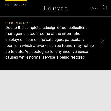
Cookies management panel
EN
Se
INFORMATION
Due to the complete redesign of our collections
management tools, some of the information
displayed in our online catalogue, particularly
rooms in which artworks can be found, may not be
up to date. We apologise for any inconvenience
caused while normal service is being restored.
Download
Next
Previous
Enlarge
image
in
Enlarge
new
image
window
in
Enlarge
new
image
window
in
Enlarge