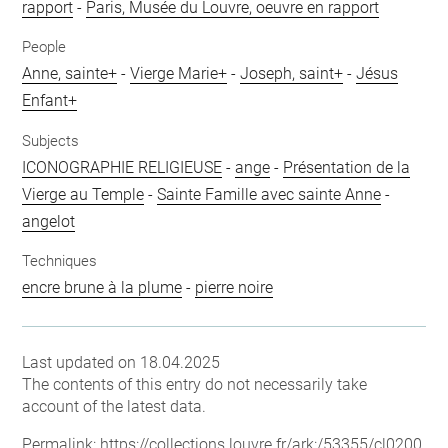
rapport
-
Paris, Musée du Louvre, oeuvre en rapport
People
Anne, sainte+
-
Vierge Marie+
-
Joseph, saint+
-
Jésus
Enfant+
Subjects
ICONOGRAPHIE RELIGIEUSE
-
ange
-
Présentation de la
Vierge au Temple
-
Sainte Famille avec sainte Anne
-
angelot
Techniques
encre brune à la plume
-
pierre noire
Last updated on 18.04.2025
The contents of this entry do not necessarily take
account of the latest data.
Permalink:
https://collections.louvre.fr/ark:/53355/cl0200