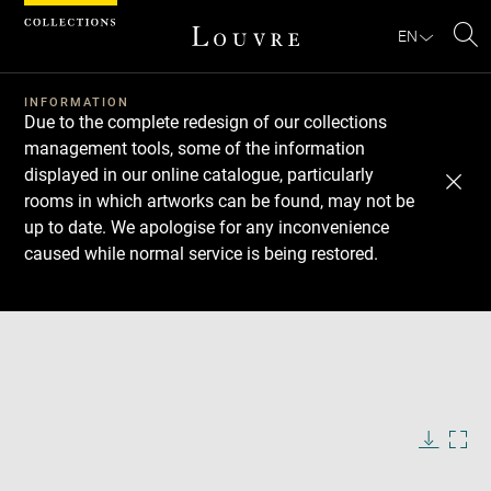
Cookies management panel
EN
Se
INFORMATION
Due to the complete redesign of our collections
management tools, some of the information
displayed in our online catalogue, particularly
rooms in which artworks can be found, may not be
up to date. We apologise for any inconvenience
caused while normal service is being restored.
Download
Next
Previous
Enlarge
image
in
Enlarge
new
image
window
in
Image
Downlo
Enla
caption:
new
image
ima
window