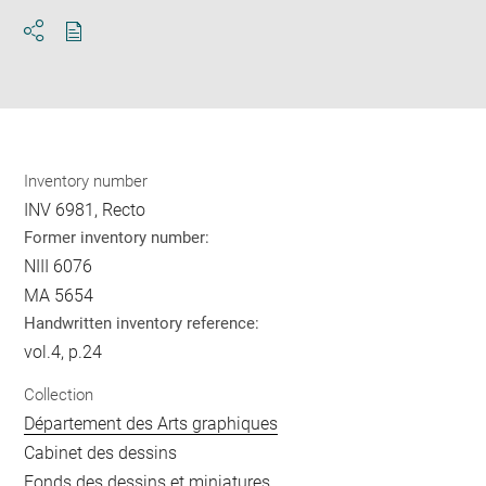
Download
Share
pdf
Inventory number
INV 6981, Recto
Former inventory number:
NIII 6076
MA 5654
Handwritten inventory reference:
vol.4, p.24
Collection
Département des Arts graphiques
Cabinet des dessins
Fonds des dessins et miniatures