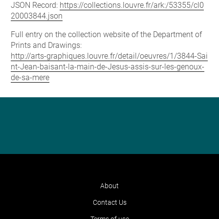
JSON Record:
https://collections.louvre.fr/ark:/53355/cl0
20003844.json
Full entry on the collection website of the Department of
Prints and Drawings:
http://arts-graphiques.louvre.fr/detail/oeuvres/1/3844-Sai
nt-Jean-baisant-la-main-de-Jesus-assis-sur-les-genoux-
de-sa-mere
About
Contact Us
Terms of use