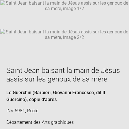
SKIP IMAGE CAROUSEL
in
new
win
Saint Jean baisant la main de Jésus
assis sur les genoux de sa mère
Le Guerchin (Barbieri, Giovanni Francesco, dit Il
Guercino)
, copie d'après
INV 6981, Recto
Département des Arts graphiques