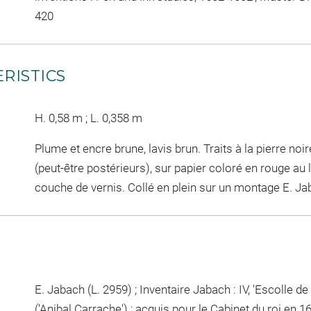
420
RISTICS
H. 0,58 m ; L. 0,358 m
Plume et encre brune, lavis brun. Traits à la pierre no
(peut-être postérieurs), sur papier coloré en rouge au 
couche de vernis. Collé en plein sur un montage E. Ja
E. Jabach (L. 2959) ; Inventaire Jabach : IV, 'Escolle d
('Anibal Carrache') ; acquis pour le Cabinet du roi en