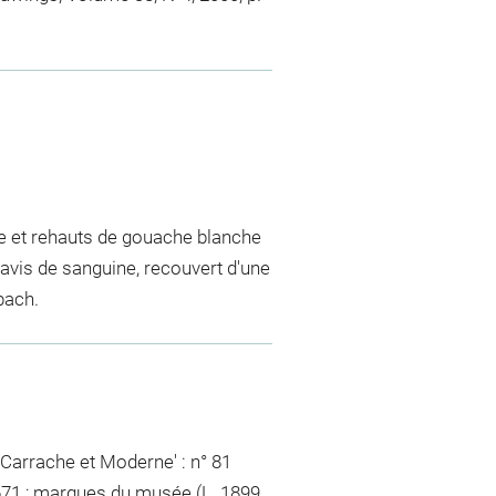
ire et rehauts de gouache blanche
lavis de sanguine, recouvert d'une
bach.
e Carrache et Moderne' : n° 81
 1671 ; marques du musée (L. 1899