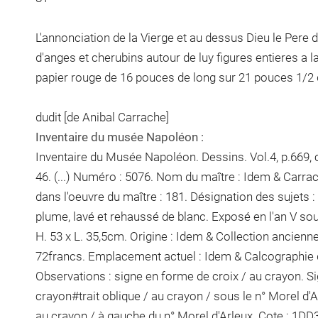
L'annonciation de la Vierge et au dessus Dieu le Pere d
d'anges et cherubins autour de luy figures entieres a 
papier rouge de 16 pouces de long sur 21 pouces 1/2 
dudit [de Anibal Carrache]
Inventaire du musée Napoléon :
Inventaire du Musée Napoléon. Dessins. Vol.4, p.669, 
46. (...) Numéro : 5076. Nom du maître : Idem & Carra
dans l'oeuvre du maître : 181. Désignation des sujets :
plume, lavé et rehaussé de blanc.
Exposé en l'an V sou
H. 53 x L. 35,5cm. Origine : Idem & Collection ancienne /
72francs. Emplacement actuel : Idem & Calcographie
Observations :
signe en forme de croix / au crayon
. S
crayon
#
trait oblique / au crayon / sous le n° Morel d'
au crayon / à gauche du n° Morel d'Arleux
. Cote : 1DD