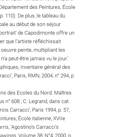
, Département des Peintures, École
, p. 110). De plus, le tableau du
ale au début de son séjour
 portrait' de Capodimonte offre un
r que l'artiste réfléchissait
euvre peinte, multipliant les
'a peut-être jamais vu le jour.'
aphiques, Inventaire général des
racci', Paris, RMN, 2004, n° 294, p.
sins des Ecoles du Nord. Maîtres
s n° 608 ; C. Legrand, dans cat.
is Carracci', Paris 1994, p. 57,
ntures, École italienne, XVIIe
arris, 'Agostino's Carracci's
rawings, Volume 38, N°4, 2000, p.