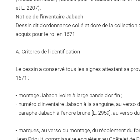
et L. 2207).
Notice de l'inventaire Jabach :
Dessin dit d'ordonnance collé et doré de la collection
acquis pour le roi en 1671
A. Critères de l'identification
Le dessin a conservé tous les signes attestant sa pro
1671 :
- montage Jabach ivoire à large bande d'or fin ;
- numéro d'inventaire Jabach à la sanguine, au verso 
- paraphe Jabach à l'encre brune [L. 2959], au verso d
- marques, au verso du montage, du récolement du fo
Jean Prioult, commissaire-enquêteur au Châtelet de Par