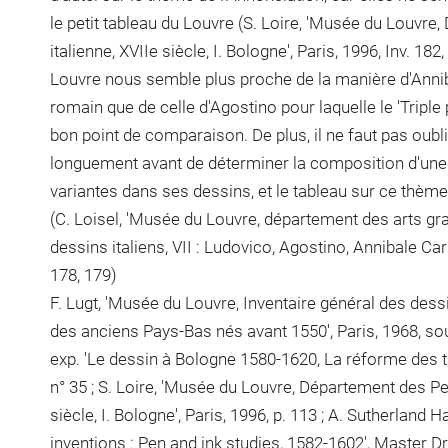
le petit tableau du Louvre (S. Loire, 'Musée du Louvre
italienne, XVIIe siècle, I. Bologne', Paris, 1996, Inv. 182
Louvre nous semble plus proche de la manière d'Annib
romain que de celle d'Agostino pour laquelle le 'Triple
bon point de comparaison. De plus, il ne faut pas oublie
longuement avant de déterminer la composition d'une o
variantes dans ses dessins, et le tableau sur ce thème n
(C. Loisel, 'Musée du Louvre, département des arts gr
dessins italiens, VII : Ludovico, Agostino, Annibale Car
178, 179)
F. Lugt, 'Musée du Louvre, Inventaire général des des
des anciens Pays-Bas nés avant 1550', Paris, 1968, sou
exp. 'Le dessin à Bologne 1580-1620, La réforme des tro
n° 35 ; S. Loire, 'Musée du Louvre, Département des Pei
siècle, I. Bologne', Paris, 1996, p. 113 ; A. Sutherland H
inventions : Pen and ink studies, 1582-1602', Master D