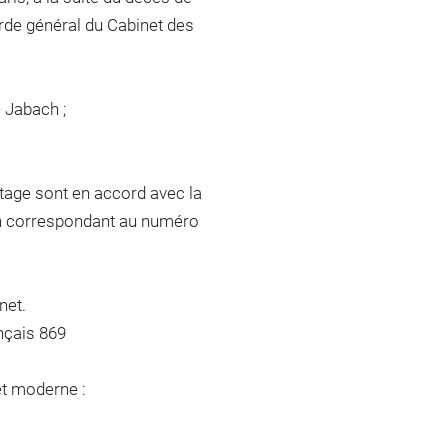
arde général du Cabinet des
e Jabach ;
tage sont en accord avec la
ach correspondant au numéro
net.
nçais 869
et moderne :