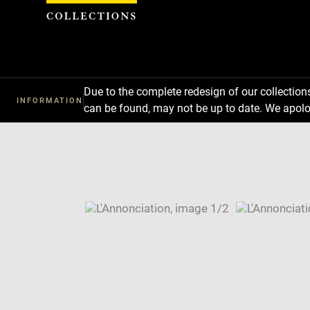
Cookies management panel
Due to the complete redesign of our collectio
INFORMATION
can be found, may not be up to date. We apolo
Download
Next
Previous
Enlarge
image
Enlarge
in
image
Image
new
in
caption:
window
new
SKIP IMAGE CAROUSEL
window