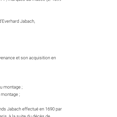
 d'Everhard Jabach,
venance et son acquisition en
du montage ;
u montage ;
nds Jabach effectué en 1690 par
is, à la suite du décès de