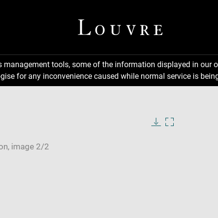
ns management tools, some of the information displayed in our o
gise for any inconvenience caused while normal service is being
Download
Enlarge
image
image
in
new
window