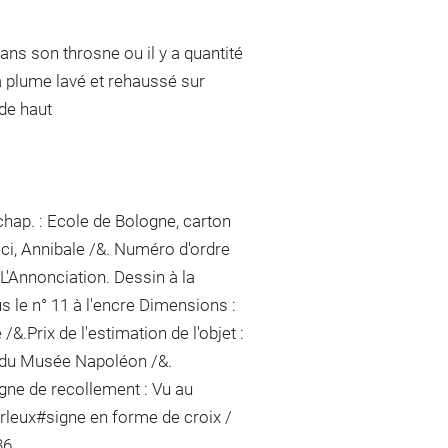
ans son throsne ou il y a quantité
la plume lavé et rehaussé sur
de haut
chap. : Ecole de Bologne, carton
cci, Annibale /&. Numéro d'ordre
 L'Annonciation. Dessin à la
s le n° 11
à l'encre
Dimensions :
&.Prix de l'estimation de l'objet :
 du Musée Napoléon /&.
igne de recollement :
Vu
au
Arleux
#
signe en forme de croix /
36