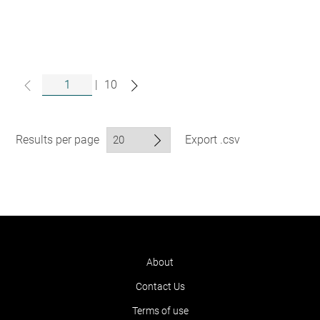
|
10
Results per page
Export .csv
About
Contact Us
Terms of use