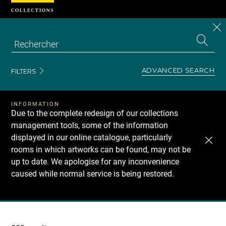
Cookies management panel
CL
Search
the
EN
S
collecti
Z
Se
ADVANCED SEARCH
FILTERS
INFORMATION
Due to the complete redesign of our collections
management tools, some of the information
displayed in our online catalogue, particularly
rooms in which artworks can be found, may not be
up to date. We apologise for any inconvenience
caused while normal service is being restored.
Recherche
dans
les