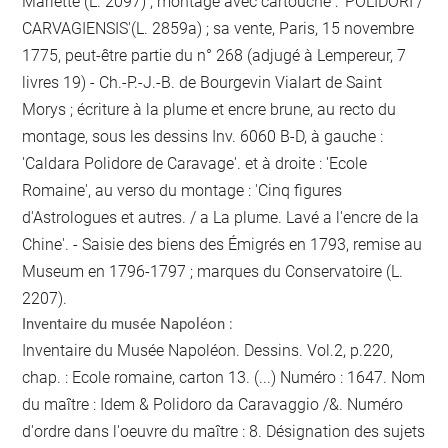
Mariette (L. 2097) ; montage avec cartouche : 'POLIDORI /
CARVAGIENSIS'(L. 2859a) ; sa vente, Paris, 15 novembre
1775, peut-être partie du n° 268 (adjugé à Lempereur, 7
livres 19) - Ch.-P.-J.-B. de Bourgevin Vialart de Saint
Morys ; écriture à la plume et encre brune, au recto du
montage, sous les dessins Inv. 6060 B-D, à gauche :
'Caldara Polidore de Caravage'. et à droite : 'Ecole
Romaine', au verso du montage : 'Cinq figures
d'Astrologues et autres. / a La plume. Lavé a l'encre de la
Chine'. - Saisie des biens des Émigrés en 1793, remise au
Museum en 1796-1797 ; marques du Conservatoire (L.
2207).
Inventaire du musée Napoléon :
Inventaire du Musée Napoléon. Dessins. Vol.2, p.220,
chap. : Ecole romaine, carton 13. (...) Numéro : 1647. Nom
du maître : Idem & Polidoro da Caravaggio /&. Numéro
d'ordre dans l'oeuvre du maître : 8. Désignation des sujets