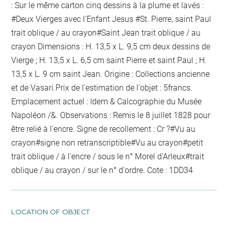
: Sur le même carton cinq dessins à la plume et lavés :
#Deux Vierges avec l'Enfant Jesus #St. Pierre, saint Paul
trait oblique / au crayon
#Saint Jean
trait oblique / au
crayon
Dimensions : H. 13,5 x L. 9,5 cm
deux dessins de
Vierge
; H. 13,5 x L. 6,5 cm
saint Pierre et saint Paul
; H.
13,5 x L. 9 cm
saint Jean
. Origine : Collections ancienne
et de Vasari.Prix de l'estimation de l'objet : 5francs.
Emplacement actuel : Idem & Calcographie du Musée
Napoléon /&. Observations :
Remis le 8 juillet 1828 pour
être relié
à l'encre
. Signe de recollement :
Cr ?
#
Vu
au
crayon
#
signe non retranscriptible
#
Vu
au crayon
#
petit
trait oblique / à l'encre / sous le n° Morel d'Arleux
#
trait
oblique / au crayon / sur le n° d'ordre
. Cote : 1DD34
LOCATION OF OBJECT