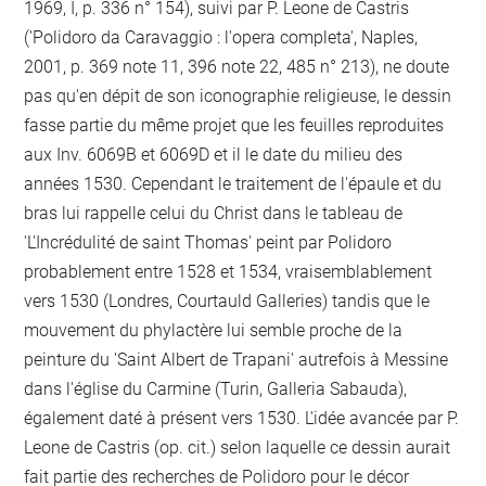
1969, I, p. 336 n° 154), suivi par P. Leone de Castris
('Polidoro da Caravaggio : l'opera completa', Naples,
2001, p. 369 note 11, 396 note 22, 485 n° 213), ne doute
pas qu'en dépit de son iconographie religieuse, le dessin
fasse partie du même projet que les feuilles reproduites
aux Inv. 6069B et 6069D et il le date du milieu des
années 1530. Cependant le traitement de l'épaule et du
bras lui rappelle celui du Christ dans le tableau de
'L'Incrédulité de saint Thomas' peint par Polidoro
probablement entre 1528 et 1534, vraisemblablement
vers 1530 (Londres, Courtauld Galleries) tandis que le
mouvement du phylactère lui semble proche de la
peinture du 'Saint Albert de Trapani' autrefois à Messine
dans l'église du Carmine (Turin, Galleria Sabauda),
également daté à présent vers 1530. L'idée avancée par P.
Leone de Castris (op. cit.) selon laquelle ce dessin aurait
fait partie des recherches de Polidoro pour le décor