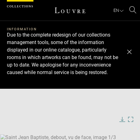
Cookies management panel
EN
Se
INFORMATION
Due to the complete redesign of our collections
management tools, some of the information
displayed in our online catalogue, particularly
rooms in which artworks can be found, may not be
up to date. We apologise for any inconvenience
caused while normal service is being restored.
Download
Next
Previous
Enlarge
image
Enlarge
in
image
Enlarge
new
in
image
window
new
in
Image
Downlo
Enla
caption:
window
new
image
ima
window
SKIP IMAGE CAROUSEL
in