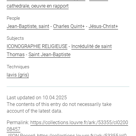
cathedrale, oeuvre en rapport
People
Jean-Baptiste, saint
-
Charles Quint+
-
Jésus-Christ+
Subjects
ICONOGRAPHIE RELIGIEUSE
-
Incrédulité de saint
Thomas
-
Saint Jean-Baptiste
Techniques
lavis (gris)
Last updated on 10.04.2025
The contents of this entry do not necessarily take
account of the latest data.
Permalink:
https://collections.louvre.fr/ark:/53355/cl0200
08457
JSON Record:
https://collections.louvre.fr/ark:/53355/cl0