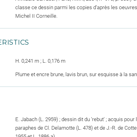
classe ce dessin parmi les copies d'après les oeuvres
Michel II Corneille.
RISTICS
H. 0,241 m ; L. 0,176 m
Plume et encre brune, lavis brun, sur esquisse à la sa
E. Jabach (L. 2959) ; dessin dit du 'rebut' ; acquis pour 
paraphes de Cl. Delamotte (L. 478) et de J.-R. de Cott
1955 et L. 1886 a).