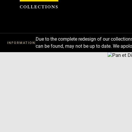
Cookies management panel
Due to the complete redesign of our collectio
INFORMATION
can be found, may not be up to date. We apolo
Download
Next
Previous