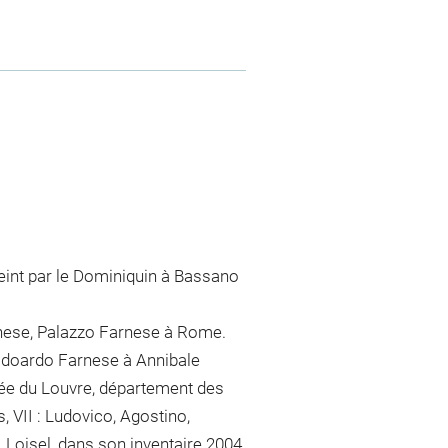
peint par le Dominiquin à Bassano
arnese, Palazzo Farnese à Rome.
 Odoardo Farnese à Annibale
usée du Louvre, département des
, VII : Ludovico, Agostino,
. Loisel, dans son inventaire 2004,