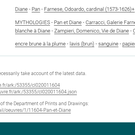
Diane
-
Pan
-
Farnese, Odoardo, cardinal (1573-1626)+
MYTHOLOGIES
-
Pan et Diane
-
Carracci, Galerie Far
blanche à Diane
-
Zampieri, Domenico, Vie de Diane
-
C
encre brune à la plume
-
lavis (brun)
-
sanguine
-
papie
cessarily take account of the latest data.
vre.fr/ark:/53355/cl020011604
louvre.fr/ark:/53355/cl020011604.json
e of the Department of Prints and Drawings:
etail/oeuvres/1/11604-Pan-et-Diane