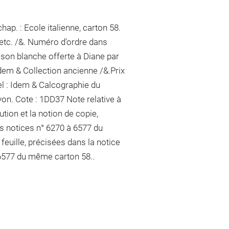
ap. : Ecole italienne, carton 58.
 etc. /&. Numéro d'ordre dans
oison blanche offerte à Diane par
Idem & Collection ancienne /&.Prix
el : Idem & Calcographie du
yon
. Cote : 1DD37 Note relative à
ution et la notion de copie,
es notices n° 6270 à 6577 du
feuille, précisées dans la notice
à 6577 du même carton 58..