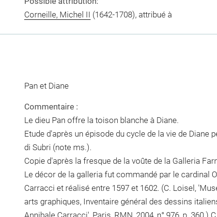
Possible attribution:
Corneille, Michel II
(1642-1708), attribué à
Pan et Diane
Commentaire :
Le dieu Pan offre la toison blanche à Diane.
Etude d'après un épisode du cycle de la vie de Diane 
di Subri (note ms.).
Copie d'après la fresque de la voûte de la Galleria F
Le décor de la galleria fut commandé par le cardinal
Carracci et réalisé entre 1597 et 1602. (C. Loisel, 'M
arts graphiques, Inventaire général des dessins italiens
Annibale Carracci', Paris, RMN, 2004, n° 976, p. 360.) C