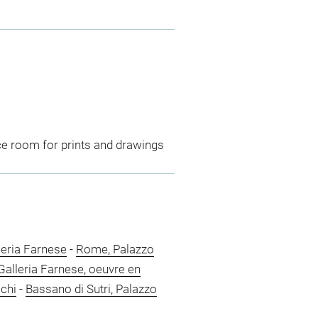
ce room for prints and drawings
leria Farnese
-
Rome, Palazzo
alleria Farnese, oeuvre en
lchi
-
Bassano di Sutri, Palazzo