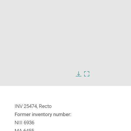
Enlarge
image
Download
Enlarge
in
image
image
new
in
window
new
window
INV 25474, Recto
Former inventory number:
NIII 6936
MA 6455