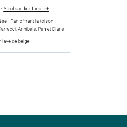
-
Aldobrandini, famille+
nèse
-
Pan offrant la toison
arracci, Annibale, Pan et Diane
r lavé de beige