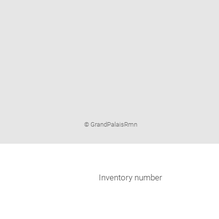
Image
© GrandPalaisRmn
caption:
Inventory number