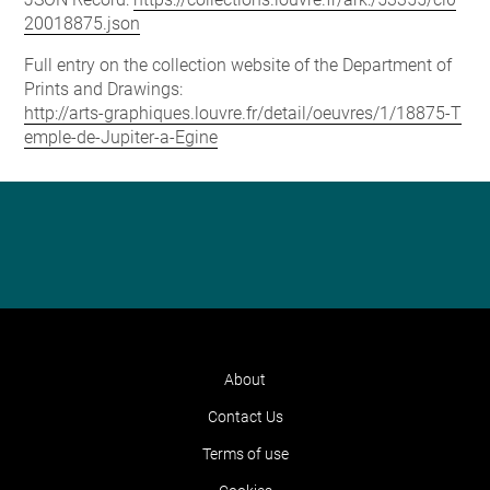
20018875.json
Full entry on the collection website of the Department of
Prints and Drawings:
http://arts-graphiques.louvre.fr/detail/oeuvres/1/18875-T
emple-de-Jupiter-a-Egine
About
Contact Us
Terms of use