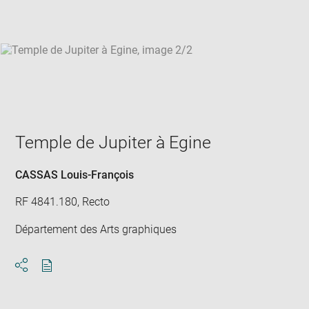
win
Temple de Jupiter à Egine
CASSAS Louis-François
RF 4841.180, Recto
Département des Arts graphiques
Download
Share
pdf