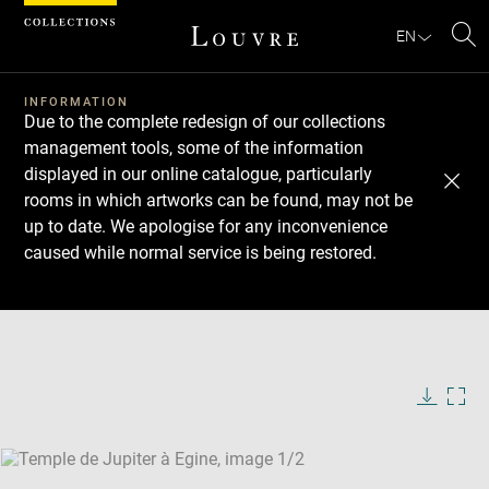
Cookies management panel
EN
Se
INFORMATION
Due to the complete redesign of our collections
management tools, some of the information
displayed in our online catalogue, particularly
rooms in which artworks can be found, may not be
up to date. We apologise for any inconvenience
caused while normal service is being restored.
Download
Next
Previous
Enlarge
image
Enlarge
in
image
new
in
Image
Downlo
Enla
caption:
window
new
image
ima
window
SKIP IMAGE CAROUSEL
in
new