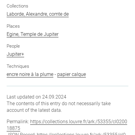
Collections
Laborde, Alexandre, comte de
Places
Egine, Temple de Jupiter
People
Jupiter+
Techniques
encre noire à la plume
-
papier calque
Last updated on 24.09.2024
The contents of this entry do not necessarily take
account of the latest data.
Permalink:
https://collections.louvre.fr/ark:/53355/cl0200
18875
JSON Record:
https://collections.louvre.fr/ark:/53355/cl0