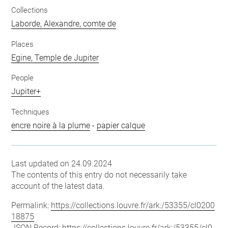
Collections
Laborde, Alexandre, comte de
Places
Egine, Temple de Jupiter
People
Jupiter+
Techniques
encre noire à la plume
-
papier calque
Last updated on 24.09.2024
The contents of this entry do not necessarily take
account of the latest data.
Permalink:
https://collections.louvre.fr/ark:/53355/cl0200
18875
JSON Record:
https://collections.louvre.fr/ark:/53355/cl0