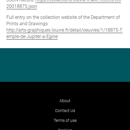
20018875.json
Full entry on the collection website of the Department of
Prints and Drawings:
http://arts-graphiques.louvre.fr/detail/oeuvres/1/18875-T
emple-de-Jupiter-a-Egine
About
Contact Us
Terms of use