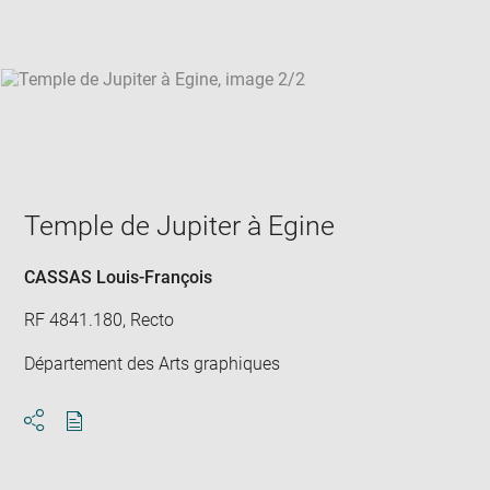
win
Temple de Jupiter à Egine
CASSAS Louis-François
RF 4841.180, Recto
Département des Arts graphiques
Download
Share
pdf