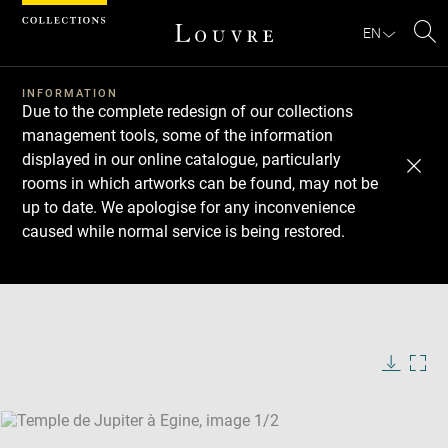
Cookies management panel
EN
Se
INFORMATION
Due to the complete redesign of our collections
management tools, some of the information
displayed in our online catalogue, particularly
rooms in which artworks can be found, may not be
up to date. We apologise for any inconvenience
caused while normal service is being restored.
Download
Next
Previous
Enlarge
image
Enlarge
in
image
new
in
Image
Downlo
Enla
caption:
window
new
image
ima
window
SKIP IMAGE CAROUSEL
in
new