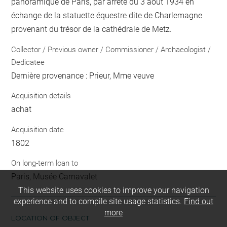
panoramique de Paris, par arrêté du 3 août 1934 en
échange de la statuette équestre dite de Charlemagne
provenant du trésor de la cathédrale de Metz.
Collector / Previous owner / Commissioner / Archaeologist /
Dedicatee
Dernière provenance : Prieur, Mme veuve
Acquisition details
achat
Acquisition date
1802
On long-term loan to
Paris, Musée Carnavalet
This website uses cookies to improve your navigation
experience and to compile site usage statistics.
Find out
more
LOCATION OF OBJECT