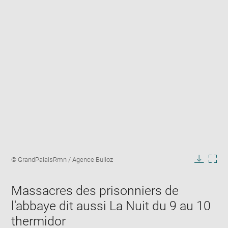
Enlarge
image
Image
© GrandPalaisRmn / Agence Bulloz
in
caption:
Downlo
Enla
new
image
ima
window
Massacres des prisonniers de
in
new
l'abbaye dit aussi La Nuit du 9 au 10
win
thermidor