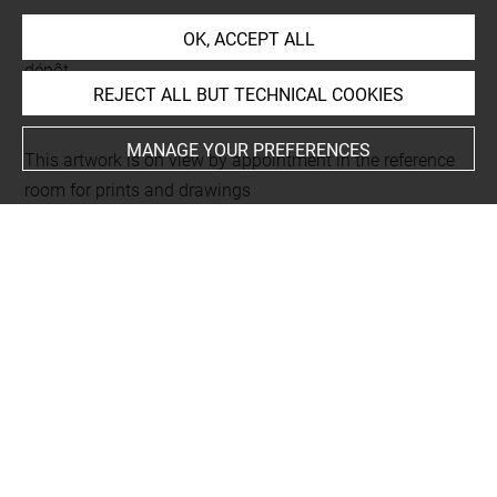
OK, ACCEPT ALL
Current location
dépôt
REJECT ALL BUT TECHNICAL COOKIES
Paris, Musée Carnavalet
MANAGE YOUR PREFERENCES
This artwork is on view by appointment in the reference
room for prints and drawings
INDEX
Collections
Prieur, Mme veuve
Places
Paris
Subjects