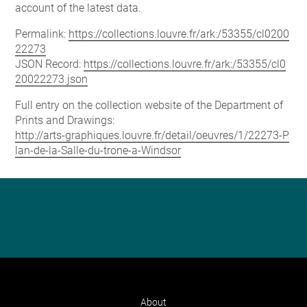
account of the latest data.
Permalink:
https://collections.louvre.fr/ark:/53355/cl0200
22273
JSON Record:
https://collections.louvre.fr/ark:/53355/cl0
20022273.json
Full entry on the collection website of the Department of
Prints and Drawings:
http://arts-graphiques.louvre.fr/detail/oeuvres/1/22273-P
lan-de-la-Salle-du-trone-a-Windsor
About