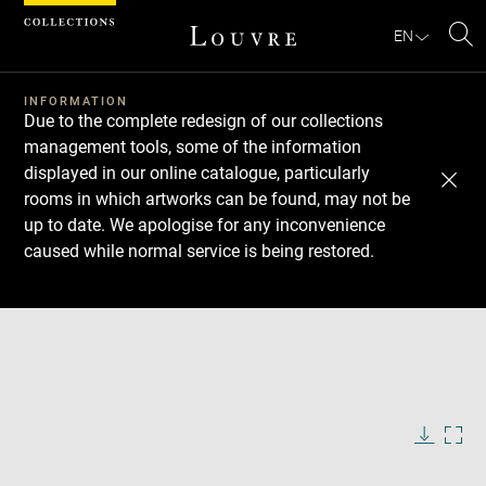
Cookies management panel
EN
Se
INFORMATION
Due to the complete redesign of our collections
management tools, some of the information
displayed in our online catalogue, particularly
rooms in which artworks can be found, may not be
up to date. We apologise for any inconvenience
caused while normal service is being restored.
Download
Next
Previous
Enlarge
image
in
Enlarge
new
image
window
in
Image
Downlo
Enla
caption:
new
image
ima
window