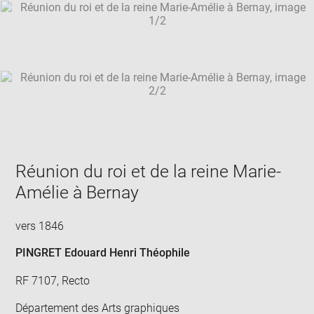
SKIP IMAGE CAROUSEL
in
new
win
Réunion du roi et de la reine Marie-
Amélie à Bernay
vers 1846
PINGRET Edouard Henri Théophile
RF 7107, Recto
Département des Arts graphiques