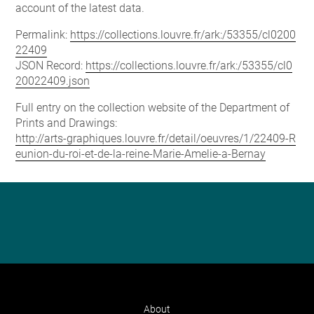
account of the latest data.
Permalink:
https://collections.louvre.fr/ark:/53355/cl0200
22409
JSON Record:
https://collections.louvre.fr/ark:/53355/cl0
20022409.json
Full entry on the collection website of the Department of
Prints and Drawings:
http://arts-graphiques.louvre.fr/detail/oeuvres/1/22409-R
eunion-du-roi-et-de-la-reine-Marie-Amelie-a-Bernay
About