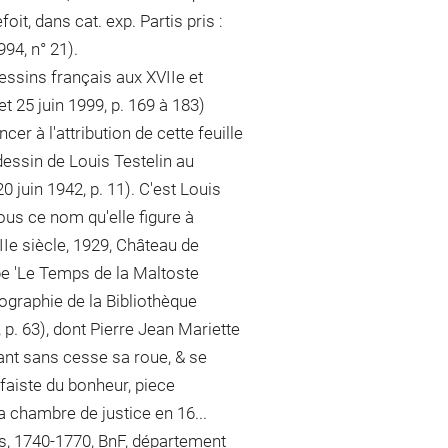
it, dans cat. exp. Partis pris :
94, n° 21).
essins français aux XVIIe et
t 25 juin 1999, p. 169 à 183)
er à l'attribution de cette feuille
dessin de Louis Testelin au
0 juin 1942, p. 11). C'est Louis
ous ce nom qu'elle figure à
IIe siècle, 1929, Château de
pe 'Le Temps de la Maltoste
ographie de la Bibliothèque
, p. 63), dont Pierre Jean Mariette
rnant sans cesse sa roue, & se
 faiste du bonheur, piece
la chambre de justice en 16...
es, 1740-1770, BnF, département