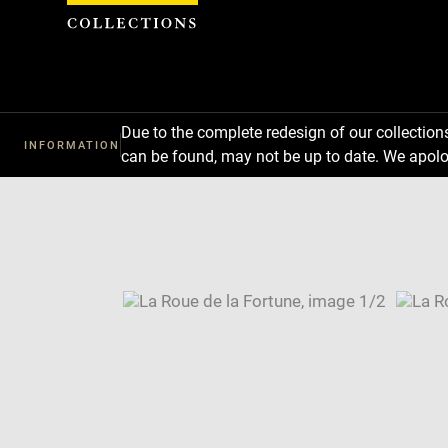
Cookies management panel
Due to the complete redesign of our collectio
INFORMATION
can be found, may not be up to date. We apolo
Download
Next
Previous
Enlarge
image
Enlarge
in
image
Image
new
in
caption:
window
new
SKIP IMAGE CAROUSEL
window