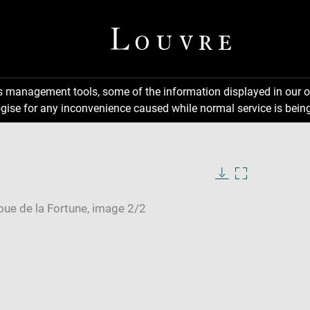
ns management tools, some of the information displayed in our o
gise for any inconvenience caused while normal service is being
Download
Enlarge
image
image
in
new
window