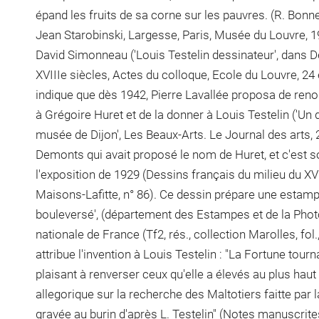
épand les fruits de sa corne sur les pauvres. (R. Bonnefo
Jean Starobinski, Largesse, Paris, Musée du Louvre, 19
David Simonneau ('Louis Testelin dessinateur', dans D
XVIIIe siècles, Actes du colloque, Ecole du Louvre, 24 e
indique que dès 1942, Pierre Lavallée proposa de renonc
à Grégoire Huret et de la donner à Louis Testelin ('Un 
musée de Dijon', Les Beaux-Arts. Le Journal des arts, 2
Demonts qui avait proposé le nom de Huret, et c'est s
l'exposition de 1929 (Dessins français du milieu du XV
Maisons-Lafitte, n° 86). Ce dessin prépare une estam
bouleversé', (département des Estampes et de la Phot
nationale de France (Tf2, rés., collection Marolles, fol.
attribue l'invention à Louis Testelin : "La Fortune tou
plaisant à renverser ceux qu'elle a élevés au plus haut
allegorique sur la recherche des Maltotiers faitte par 
gravée au burin d'après L. Testelin" (Notes manuscrit