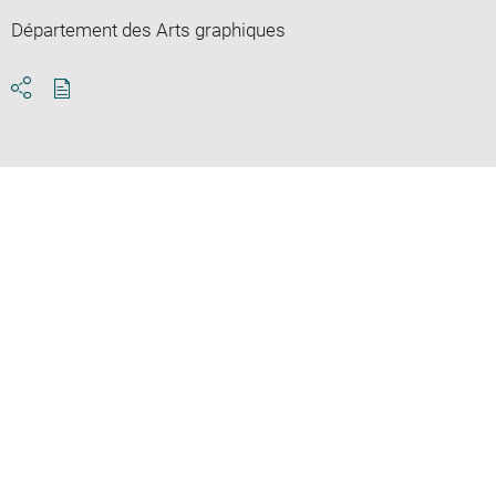
Département des Arts graphiques
Download
Share
pdf