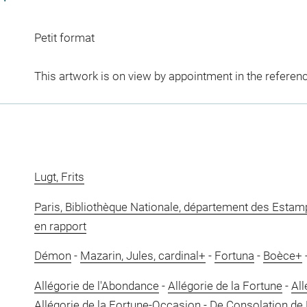
Petit format
This artwork is on view by appointment in the referen
Lugt, Frits
Paris, Bibliothèque Nationale, département des Estam
en rapport
Démon
-
Mazarin, Jules, cardinal+
-
Fortuna
-
Boèce+
Allégorie de l'Abondance
-
Allégorie de la Fortune
-
All
Allégorie de la Fortune-Occasion
-
De Consolation de 