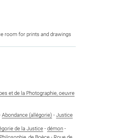
ce room for prints and drawings
pes et de la Photographie, oeuvre
-
Abondance (allégorie)
-
Justice
égorie de la Justice
-
démon
-
Philosophie, de Boèce
-
Roue de