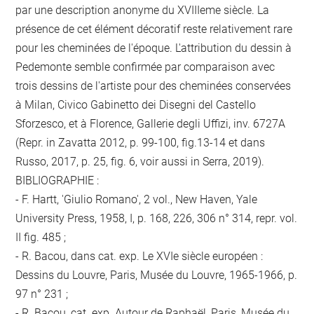
par une description anonyme du XVIIIeme siècle. La
présence de cet élément décoratif reste relativement rare
pour les cheminées de l'époque. L'attribution du dessin à
Pedemonte semble confirmée par comparaison avec
trois dessins de l'artiste pour des cheminées conservées
à Milan, Civico Gabinetto dei Disegni del Castello
Sforzesco, et à Florence, Gallerie degli Uffizi, inv. 6727A
(Repr. in Zavatta 2012, p. 99-100, fig.13-14 et dans
Russo, 2017, p. 25, fig. 6, voir aussi in Serra, 2019).
BIBLIOGRAPHIE :
- F. Hartt, 'Giulio Romano', 2 vol., New Haven, Yale
University Press, 1958, I, p. 168, 226, 306 n° 314, repr. vol.
II fig. 485 ;
- R. Bacou, dans cat. exp. Le XVIe siècle européen :
Dessins du Louvre, Paris, Musée du Louvre, 1965-1966, p.
97 n° 231 ;
- R. Bacou, cat. exp. Autour de Raphaël, Paris, Musée du