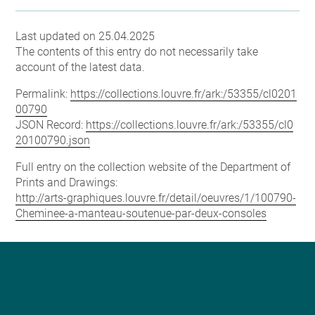
Last updated on 25.04.2025
The contents of this entry do not necessarily take
account of the latest data.
Permalink:
https://collections.louvre.fr/ark:/53355/cl0201
00790
JSON Record:
https://collections.louvre.fr/ark:/53355/cl0
20100790.json
Full entry on the collection website of the Department of
Prints and Drawings:
http://arts-graphiques.louvre.fr/detail/oeuvres/1/100790-
Cheminee-a-manteau-soutenue-par-deux-consoles