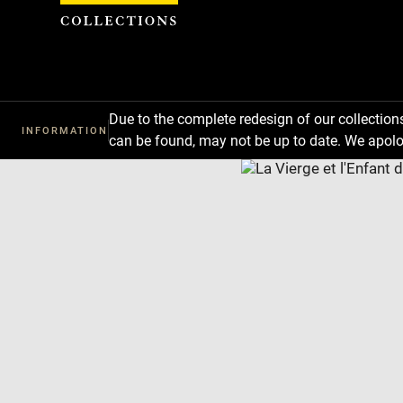
Cookies management panel
Due to the complete redesign of our collectio
INFORMATION
can be found, may not be up to date. We apolo
Download
Next
Previous