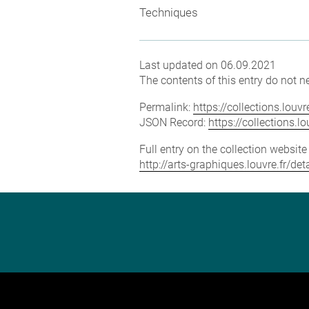
Techniques
Last updated on 06.09.2021
The contents of this entry do not ne
Permalink:
https://collections.lou
JSON Record:
https://collections.
Full entry on the collection websit
http://arts-graphiques.louvre.fr/d