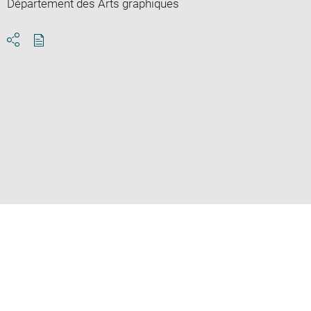
Département des Arts graphiques
Download
Share
pdf