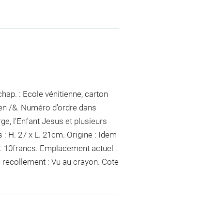
hap. : Ecole vénitienne, carton
ien /&. Numéro d'ordre dans
rge, l'Enfant Jesus et plusieurs
 : H. 27 x L. 21cm. Origine : Idem
t : 10francs. Emplacement actuel :
 recollement :
Vu
au crayon
. Cote