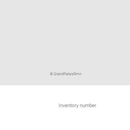
Image
© GrandPalaisRmn
caption:
Inventory number