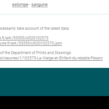
estompe
-
sanguine
cessarily take account of the latest data.
vre.fr/ark:/53355/cl020102575
louvre.fr/ark:/53355/cl020102575.json
e of the Department of Prints and Drawings:
etail/oeuvres/1/102575-La-Vierge-et-lEnfant-du-retable-Pesaro