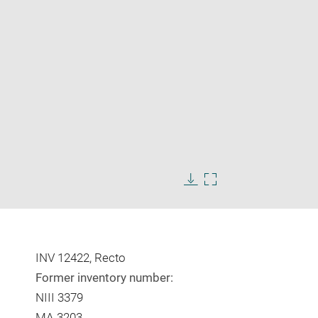
Enlarge
image
Download
Enlarge
in
image
image
new
in
window
new
window
INV 12422, Recto
Former inventory number:
NIII 3379
MA 3203