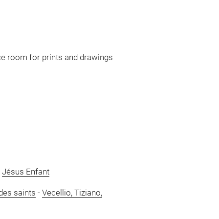
ce room for prints and drawings
-
Jésus Enfant
 des saints
-
Vecellio, Tiziano,