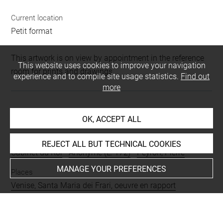
Current location
Petit format
This artwork is on view by appointment in the reference
This website uses cookies to improve your navigation
room for prints and drawings
experience and to compile site usage statistics.
Find out
more
INDEX
OK, ACCEPT ALL
Collections
REJECT ALL BUT TECHNICAL COOKIES
Cabinet du Roi
-
Anonyme (L. 172)
-
Peyron, Pierre
MANAGE YOUR PREFERENCES
Places
Venise, Santa Maria dei Frari, oeuvre en rapport
People
Pierre, saint
-
Antoine de Padoue, saint
-
Vierge Marie
-