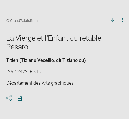
Enlarge
image
Image
© GrandPalaisRmn
in
caption:
Downlo
Enla
new
image
ima
window
La Vierge et l'Enfant du retable
in
new
Pesaro
win
Titien (Tiziano Vecellio, dit Tiziano ou)
INV 12422, Recto
Département des Arts graphiques
Download
Share
pdf