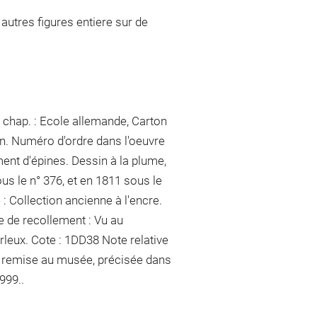
autres figures entiere sur de
 chap. : Ecole allemande, Carton
an. Numéro d'ordre dans l'oeuvre
ent d'épines. Dessin à la plume,
ous le n° 376, et en 1811 sous le
 :
Collection ancienne
à l'encre
.
ne de recollement :
Vu
au
Arleux
. Cote : 1DD38 Note relative
de remise au musée, précisée dans
999..