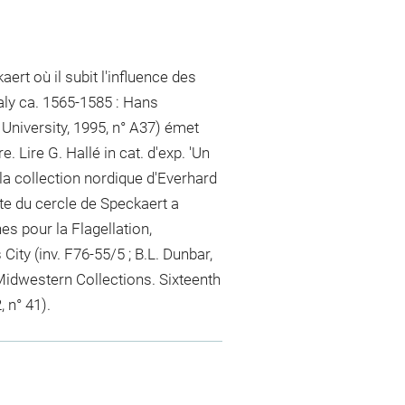
rt où il subit l'influence des
Italy ca. 1565-1585 : Hans
University, 1995, n° A37) émet
e. Lire G. Hallé in cat. d'exp. 'Un
la collection nordique d'Everhard
ste du cercle de Speckaert a
 pour la Flagellation,
ty (inv. F76-55/5 ; B.L. Dunbar,
Midwestern Collections. Sixteenth
 n° 41).