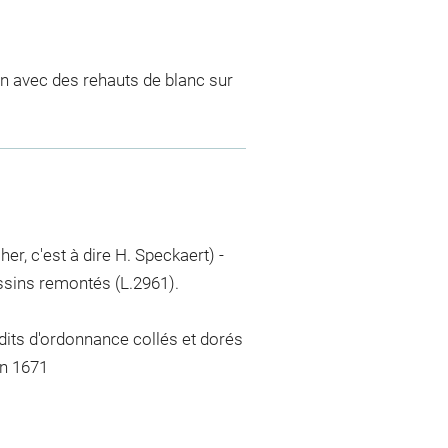
run avec des rehauts de blanc sur
her, c'est à dire H. Speckaert) -
ssins remontés (L.2961).
its d'ordonnance collés et dorés
en 1671