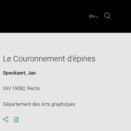
EN
Search
Le Couronnement d'épines
Speckaert, Jan
INV 19082, Recto
Département des Arts graphiques
Download
Share
pdf