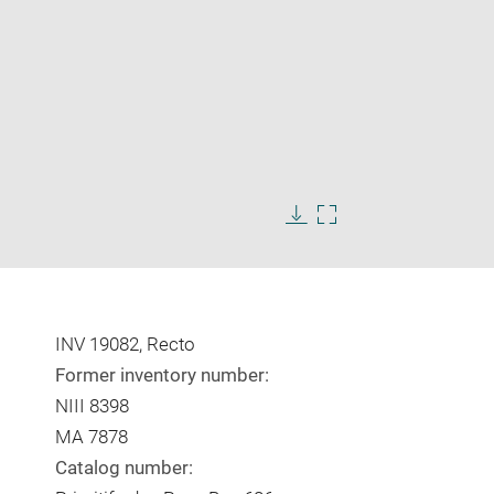
Enlarge
image
in
Download
Enlarge
new
image
image
window
in
new
window
INV 19082, Recto
Former inventory number:
NIII 8398
MA 7878
Catalog number: