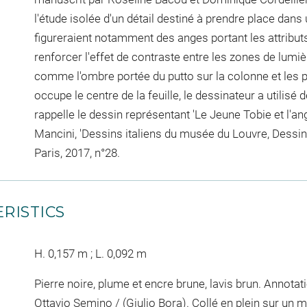
l'étude isolée d'un détail destiné à prendre place dan
figureraient notamment des anges portant les attributs
renforcer l'effet de contraste entre les zones de lumi
comme l'ombre portée du putto sur la colonne et les p
occupe le centre de la feuille, le dessinateur a utilisé
rappelle le dessin représentant 'Le Jeune Tobie et l'ang
Mancini, 'Dessins italiens du musée du Louvre, Dessins 
Paris, 2017, n°28.
RISTICS
H. 0,157 m ; L. 0,092 m
Pierre noire, plume et encre brune, lavis brun. Annotatio
Ottavio Semino / (Giulio Bora). Collé en plein sur un m