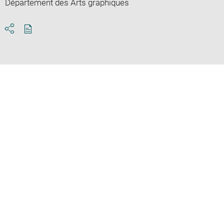
Département des Arts graphiques
Download
Share
pdf