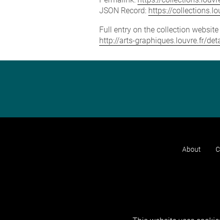
JSON Record:
https://collections.
Full entry on the collection websit
http://arts-graphiques.louvre.fr/d
About
C