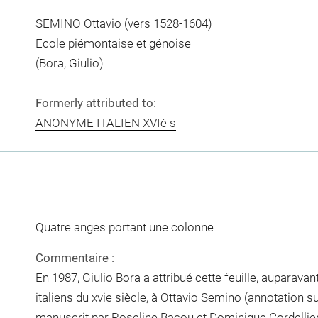
SEMINO Ottavio
(vers 1528-1604)
Ecole piémontaise et génoise
(Bora, Giulio)
Formerly attributed to:
ANONYME ITALIEN XVIè s
Quatre anges portant une colonne
Commentaire :
En 1987, Giulio Bora a attribué cette feuille, auparav
italiens du xvie siècle, à Ottavio Semino (annotation sur
manuscrit par Roseline Bacou et Dominique Cordellier