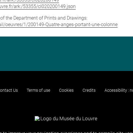
louvre.fr/ark:/53355/cl020200149.json
e of the Department of Prints and Drawings:
etail/oeuvres/1/200149-Quatre-anges-portant-une-colonne
ontact Us
Terms of use
Cookies
Credits
Accessibility : 