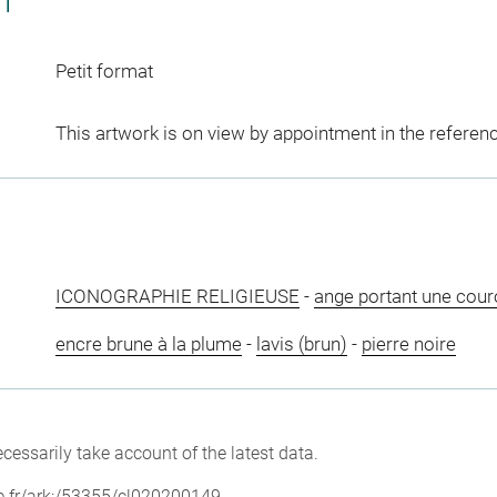
CT
Petit format
This artwork is on view by appointment in the referen
ICONOGRAPHIE RELIGIEUSE
-
ange portant une cou
encre brune à la plume
-
lavis (brun)
-
pierre noire
cessarily take account of the latest data.
vre.fr/ark:/53355/cl020200149