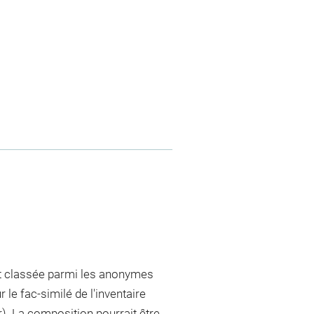
ant classée parmi les anonymes
 le fac-similé de l'inventaire
). La composition pourrait être