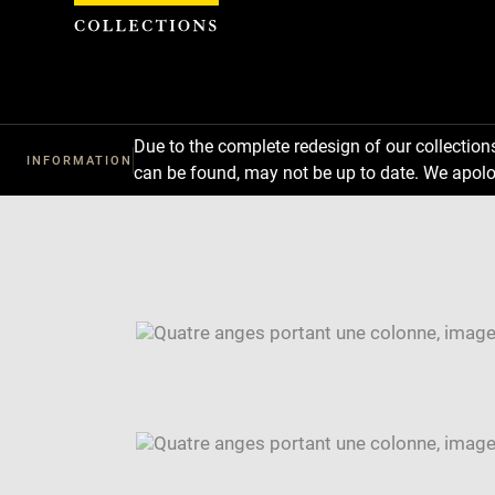
Cookies management panel
Due to the complete redesign of our collectio
INFORMATION
can be found, may not be up to date. We apolo
Download
Next
Previous
Enlarge
image
Enlarge
in
image
Image
new
in
caption:
window
new
SKIP IMAGE CAROUSEL
window