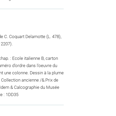
 de C. Coquart Delamotte (L. 478),
 2207).
ap. : Ecole italienne B, carton
uméro d'ordre dans l'oeuvre du
ent une colonne. Dessin à la plume
& Collection ancienne /&.Prix de
 : Idem & Calcographie du Musée
te : 1DD35