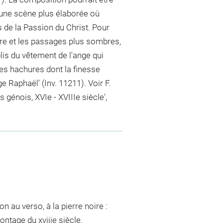
s une scène plus élaborée où
 de la Passion du Christ. Pour
ère et les passages plus sombres,
lis du vêtement de l'ange qui
 des hachures dont la finesse
e Raphaël' (Inv. 11211). Voir F.
génois, XVIe - XVIIIe siècle',
n au verso, à la pierre noire :
ontage du xviiie siècle.