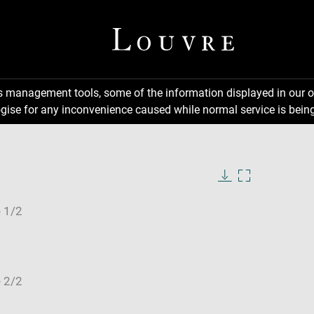
ns management tools, some of the information displayed in our o
gise for any inconvenience caused while normal service is being
Download
Enlarge
image
image
in
new
window