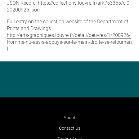
JSON Record:
https://collections.louvre.fr/ark:/53355/cl0
20200926.json
Full entry on the collection website of the Department of
Prints and Drawings:
http://arts-graphiques.louvre.fr/detail/oeuvres/1/200926-
Homme-nu-assis-appuye-sur-la-main-droite-se-retournan
t
About
Contact Us
Terms of use