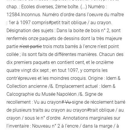
chap. : Ecoles diverses, 2ème boîte. (...) Numéro :
12584.Inconnus. Numéro d'ordre dans l'oeuvre du maître
: 1er à 1097 compris#
petit trait oblique / au crayon
.
Désignation des sujets : Dans la boite de bois n° 2, sont
renfermés onze paquets de dessins dont la très majeure
partie
n'est partie
trois mots barrés à l'encre
n'est point
collée ; ils sont faits de différentes manières. Chacun des
dix premiers paquets en contient cent, et le onzième
quatre vingt dix sept ; en tout 1097, y compris les
contr'épreuves et les moindres croquis. Origine : Idem &
Collection ancienne /&. Emplacement actuel : Idem &
Calcographie du Musée Napoléon /&. Signe de
recollement :
Vu
au crayon
#
Vu
signe de récolement barré
de plusieurs traits au crayon
au crayon
#
trait oblique / au
crayon / sous le n° d'ordre
. Annotations marginales sur
l'inventaire :
Nouveau n°
2
à l'encre / dans la marge / à