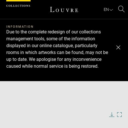
Cookies management panel
EN
Se
INFORMATION
Due to the complete redesign of our collections
management tools, some of the information
displayed in our online catalogue, particularly
rooms in which artworks can be found, may not be
up to date. We apologise for any inconvenience
caused while normal service is being restored.
Download
Next
Previous
Enlarge
image
in
Enlarge
new
image
window
in
Image
Downlo
Enla
caption:
new
image
ima
window