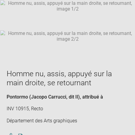
SKIP IMAGE CAROUSEL
in
new
win
Homme nu, assis, appuyé sur la
main droite, se retournant
Pontormo (Jacopo Carrucci, dit Il)
, attribué à
INV 10915, Recto
Département des Arts graphiques