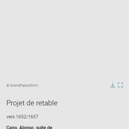
Enlarge
image
Image
© GrandPalaisRmn
in
caption:
Downlo
Enla
new
image
ima
window
Projet de retable
in
new
win
vers 1652/1657
Cano, Alonso
, suite de