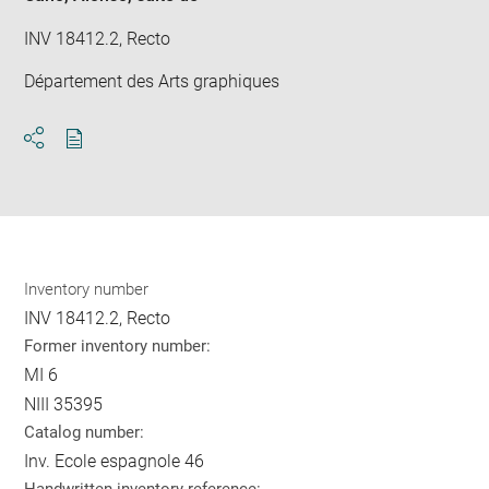
INV 18412.2, Recto
Département des Arts graphiques
Download
Share
pdf
Inventory number
INV 18412.2, Recto
Former inventory number:
MI 6
NIII 35395
Catalog number:
Inv. Ecole espagnole 46