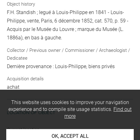
Object history
F.H. Standish ; legué à Louis-Philippe en 1841 - Louis-
Philippe, vente, Paris, 6 décembre 1852, cat. 570, p. 59 -
Acquis par le Musée du Louvre ; marque du Musée (L.
1886a), en bas à gauche.
Collector / Previous owner / Commissioner / Archaeologist /
Dedicatee
Dernière provenance : Louis-Philippe, biens privés
Acquisition details
achat
This website uses cookies to improve your navigation
experience and to compile site usage statistics.
Find out
LOCATION OF OBJECT
more
Current location
OK, ACCEPT ALL
Petit format