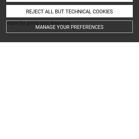
REJECT ALL BUT TECHNICAL COOKIES
This artwork is on view by appointment in the reference
room for prints and drawings
MANAGE YOUR PREFERENCES
INDEX
Collections
Standish
-
Standish, Frank Hall
Places
Madrid, Museo del Prado, oeuvre en rapport
-
Paris+
-
Hambourg, Kunsthalle, oeuvre en rapport
-
Hambourg,
oeuvre en rapport
-
Paris, Musée du Louvre, oeuvre en
rapport
Subjects