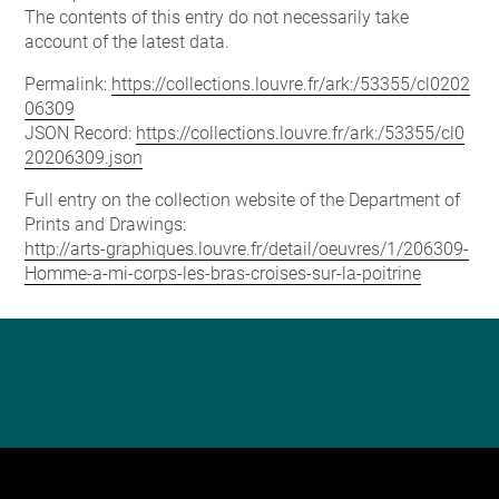
The contents of this entry do not necessarily take
account of the latest data.
Permalink:
https://collections.louvre.fr/ark:/53355/cl0202
06309
JSON Record:
https://collections.louvre.fr/ark:/53355/cl0
20206309.json
Full entry on the collection website of the Department of
Prints and Drawings:
http://arts-graphiques.louvre.fr/detail/oeuvres/1/206309-
Homme-a-mi-corps-les-bras-croises-sur-la-poitrine