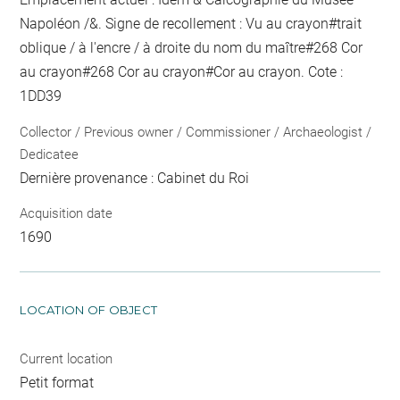
Napoléon /&. Signe de recollement :
Vu
au crayon
#
trait
oblique / à l'encre / à droite du nom du maître
#
268 Cor
au crayon
#
268 Cor
au crayon
#
Cor
au crayon
. Cote :
1DD39
Collector / Previous owner / Commissioner / Archaeologist /
Dedicatee
Dernière provenance : Cabinet du Roi
Acquisition date
1690
LOCATION OF OBJECT
Current location
Petit format