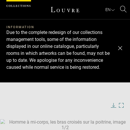
Cookies management panel
EN
Se
INFORMATION
Due to the complete redesign of our collections
management tools, some of the information
displayed in our online catalogue, particularly
rooms in which artworks can be found, may not be
up to date. We apologise for any inconvenience
caused while normal service is being restored.
Download
Next
Previous
Enlarge
image
Enlarge
in
image
new
in
Image
Downlo
Enla
caption:
window
new
image
ima
window
SKIP IMAGE CAROUSEL
in
new