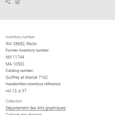
Download
Share
pdf
Inventory number
INV 28682, Recto
Former inventory number:
NIII 11744
MA 10502
Catalog number:
Guiffrey et Marcel 7102
Handwritten inventory reference:
vol.12, p.57
Collection
Département des Arts graphiques
Cabinet des dessins