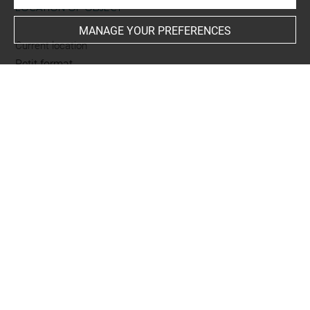
LOCATION OF OBJECT
MANAGE YOUR PREFERENCES
Current location
Petit format
This artwork is on view by appointment in the reference
room for prints and drawings
INDEX
Collections
Le Brun, atelier
People
Jésus-Christ
-
Thomas, saint+
-
Le Brun, Gabriel, gravure
en rapport
-
Chaulnes, Armand de, oeuvre en rapport
-