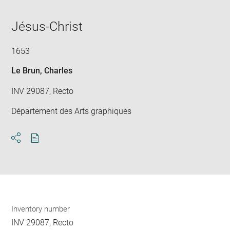
in
caption:
Downlo
Enla
new
image
ima
window
Jésus-Christ
in
new
win
1653
Le Brun, Charles
INV 29087, Recto
Département des Arts graphiques
Download
Share
pdf
Inventory number
INV 29087, Recto