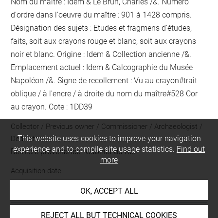
Nom du maître : Idem & Le Brun, Charles /&. Numéro
d'ordre dans l'oeuvre du maître : 901 à 1428 compris.
Désignation des sujets : Etudes et fragmens d'études,
faits, soit aux crayons rouge et blanc, soit aux crayons
noir et blanc. Origine : Idem & Collection ancienne /&.
Emplacement actuel : Idem & Calcographie du Musée
Napoléon /&. Signe de recollement :
Vu
au crayon
#
trait
oblique / à l'encre / à droite du nom du maître
#
528 Cor
au crayon
. Cote : 1DD39
Collector / Previous owner / Commissioner / Archaeologist /
This website uses cookies to improve your navigation
Dedicatee
experience and to compile site usage statistics.
Find out
Dernière provenance : Cabinet du Roi
more
Acquisition date
1690
OK, ACCEPT ALL
REJECT ALL BUT TECHNICAL COOKIES