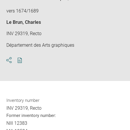
new
win
vers 1674/1689
Le Brun, Charles
INV 29319, Recto
Département des Arts graphiques
Download
Share
pdf
Inventory number
INV 29319, Recto
Former inventory number:
NIII 12383