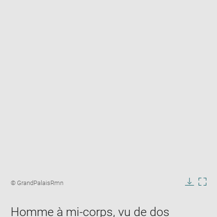
Enlarge
image
Image
© GrandPalaisRmn
in
caption:
Downlo
Enla
new
image
ima
window
Homme à mi-corps, vu de dos
in