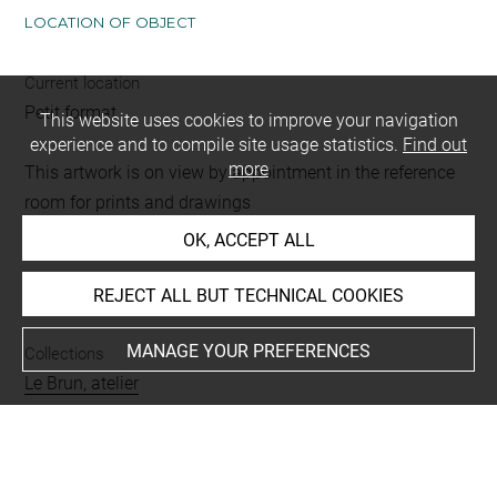
LOCATION OF OBJECT
Current location
Petit format
This website uses cookies to improve your navigation
experience and to compile site usage statistics.
Find out
more
This artwork is on view by appointment in the reference
room for prints and drawings
OK, ACCEPT ALL
INDEX
REJECT ALL BUT TECHNICAL COOKIES
MANAGE YOUR PREFERENCES
Collections
Le Brun, atelier
Places
Versailles, Musée national du château, oeuvre en rapport
-
Paris, Bibliothèque Nationale, département des Etampes