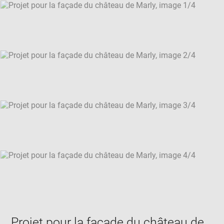
SKIP IMAGE CAROUSEL
in
new
win
Projet pour la façade du château de