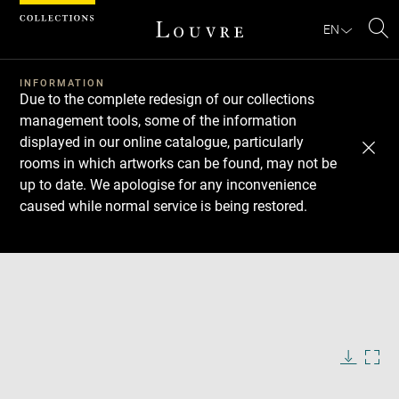
Cookies management panel
EN
Se
INFORMATION
Due to the complete redesign of our collections
management tools, some of the information
displayed in our online catalogue, particularly
rooms in which artworks can be found, may not be
up to date. We apologise for any inconvenience
caused while normal service is being restored.
Download
Next
Previous
Enlarge
image
Enlarge
in
image
Enlarge
new
in
image
Enlarge
window
new
in
image
window
new
in
Image
Downlo
Enla
caption:
window
new
image
ima
window