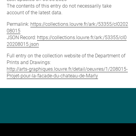
The contents of this entry do not necessarily take
account of the latest data.
Permalink:
https://collections.louvre.fr/ark:/53355/cl0202
08015
JSON Record:
https://collections.louvre.fr/ark:/53355/cl0
20208015.json
Full entry on the collection website of the Department of
Prints and Drawings:
http://arts-graphiques.louvre.fr/detail/oeuvres/1/208015-
Projet-pour-la-facade-du-chateau-de-Marly