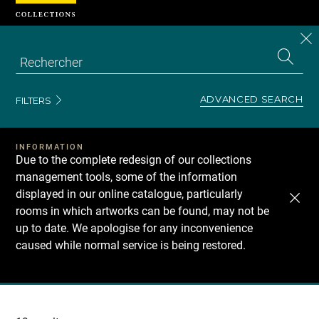
Cookies management panel
CL
Search
the
EN
S
collecti
Z
Se
ADVANCED SEARCH
FILTERS
INFORMATION
Due to the complete redesign of our collections
management tools, some of the information
displayed in our online catalogue, particularly
rooms in which artworks can be found, may not be
up to date. We apologise for any inconvenience
caused while normal service is being restored.
Recherche
dans
les