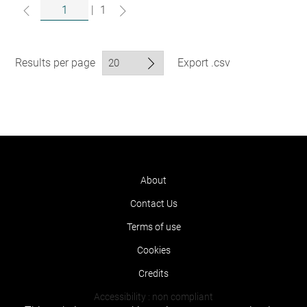
|
1
Results per page
Export .csv
About
Contact Us
Terms of use
Cookies
Credits
Accessibility : non compliant