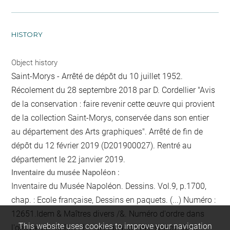
HISTORY
Object history
Saint-Morys - Arrêté de dépôt du 10 juillet 1952.
Récolement du 28 septembre 2018 par D. Cordellier "Avis
de la conservation : faire revenir cette œuvre qui provient
de la collection Saint-Morys, conservée dans son entier
au département des Arts graphiques". Arrêté de fin de
dépôt du 12 février 2019 (D201900027). Rentré au
département le 22 janvier 2019.
Inventaire du musée Napoléon :
Inventaire du Musée Napoléon. Dessins. Vol.9, p.1700,
chap. : Ecole française, Dessins en paquets. (...) Numéro :
12651.Idem & Maîtres divers /&. Numéro d'ordre dans
This website uses cookies to improve your navigation
l'oeuvre du maître : 12. Désignation des sujets : Cent