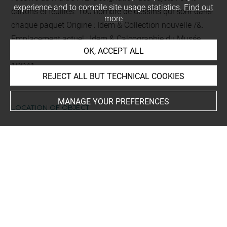
experience and to compile site usage statistics.
Find out
cartons et feuilles. 100
nombre de dessins qui sont dans
more
chaque paquet
Origine : Idem & Collection nouvelle /&.
Emplacement actuel : Idem & Calcographie du Musée
OK, ACCEPT ALL
Napoléon /&. Signe de recollement :
Vu
au crayon
. Cote :
1DD41
REJECT ALL BUT TECHNICAL COOKIES
MANAGE YOUR PREFERENCES
LOCATION OF OBJECT
Current location
Petit format
This artwork is on view by appointment in the reference
room for prints and drawings