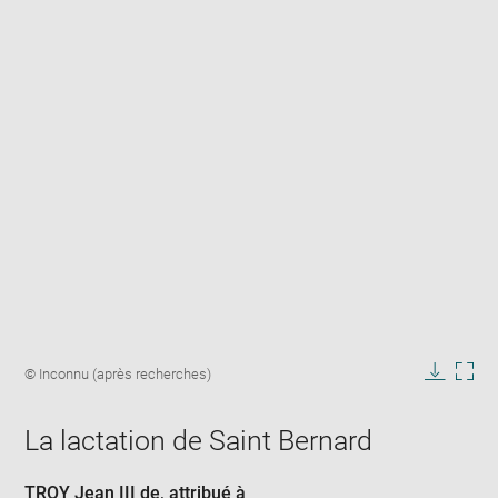
Enlarge
image
Image
© Inconnu (après recherches)
in
caption:
Downlo
Enla
new
image
ima
window
La lactation de Saint Bernard
in
new
win
TROY Jean III de
, attribué à